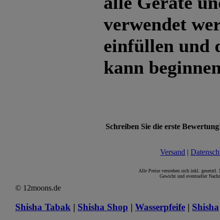
alle Geräte un
verwendet wer
einfüllen und
kann beginne
Schreiben Sie die erste Bewertung
Versand
|
Datensch
Alle Preise verstehen sich inkl. gesetztl
Gewicht und eventueller Nachn
© 12moons.de
Shisha Tabak
|
Shisha Shop
|
Wasserpfeife
|
Shisha