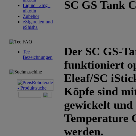
SC GS Tank Cl
Liquid 12mg -
nikotin
Zubehör
eZigaretten und
eShisha
Tee FAQ
Der SC GS-Tan
Tee
Bezeichnungen
funktioniert 
Suchmaschine
Eleaf/SC iStic
Köpfe sind mi
gewickelt und 
Temperature 
werden.