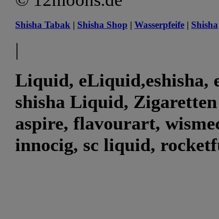
Shisha Tabak
|
Shisha Shop
|
Wasserpfeife
|
Shisha
|
Liquid, eLiquid,eshisha, e
shisha Liquid, Zigaretten
aspire, flavourart, wismec
innocig, sc liquid, rocket