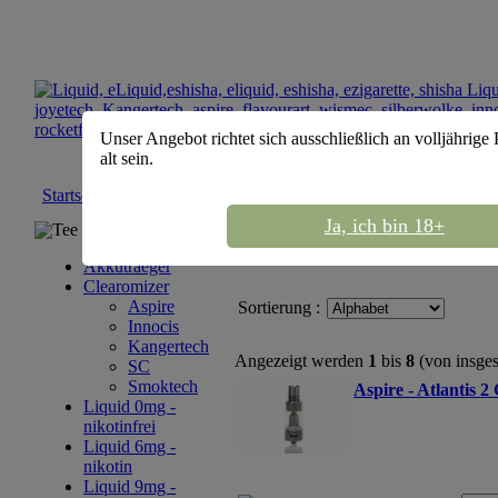
Unser Angebot richtet sich ausschließlich an volljährige
alt sein.
Startseite
::
Clearomizer
::
Aspire
Ja, ich bin 18+
Tee Sortiment
Akkutraeger
Clearomizer
Aspire
Sortierung :
Innocis
Kangertech
Angezeigt werden
1
bis
8
(von insge
SC
Smoktech
Aspire - Atlantis 2
Liquid 0mg -
nikotinfrei
Liquid 6mg -
nikotin
Liquid 9mg -