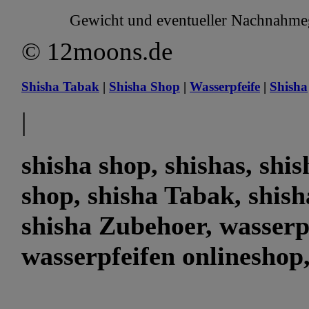
Gewicht und eventueller Nachnahmege
© 12moons.de
Shisha Tabak
|
Shisha Shop
|
Wasserpfeife
|
Shisha
|
shisha shop, shishas, shi
shop, shisha Tabak, shish
shisha Zubehoer, wasserp
wasserpfeifen onlineshop