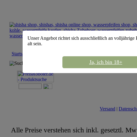
Unser Angebot richtet sich ausschließlich an volljährige
alt sein.
Startseite
Ja, ich bin 18+
Suchmaschine
Versand
|
Datensch
Alle Preise verstehen sich inkl. gesetztl. M