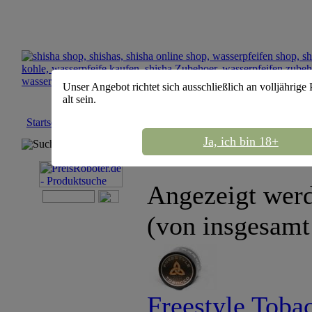
Unser Angebot richtet sich ausschließlich an volljährige
alt sein.
Startseite
::
Freestyle
Ja, ich bin 18+
Suchmaschine
Sortierung :
Angezeigt wer
(von insgesam
Freestyle Toba