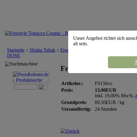
Unser Angebot richtet sich aussc
alt sein.
Startseite
::
Shisha Tabak
::
Freestyle
::
Freestyle Tobacco Cosmic -
DOSE
J
Suchmaschine
Freestyle Tobacco Cosm
Artikelnr.:
FS150co
Preis:
13,90EUR
inkl. 19,00% MwSt.
Grundpreis:
69,50EUR / kg
Versandfertig:
24 Stunden