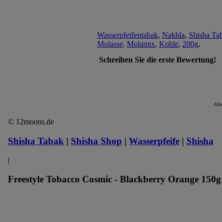
Wasserpfeifentabak
,
Nakhla
,
Shisha Ta
Molasse
,
Molamix
,
Kohle
,
200g
,
Schreiben Sie die erste Bewertung!
Alle
© 12moons.de
Shisha Tabak
|
Shisha Shop
|
Wasserpfeife
|
Shisha
|
Freestyle Tobacco Cosmic - Blackberry Orange 150g 