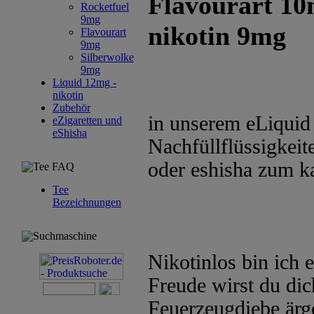
Flavourart 10
Rocketfuel
9mg
nikotin 9mg
Flavourart
9mg
Silberwolke
9mg
Liquid 12mg -
nikotin
Zubehör
in unserem eLiquid 
eZigaretten und
eShisha
Nachfüllflüssigkeite
oder eshisha zum k
Tee FAQ
Tee
Bezeichnungen
Suchmaschine
Nikotinlos bin ich 
Freude wirst du dic
Feuerzeugdiebe ärg