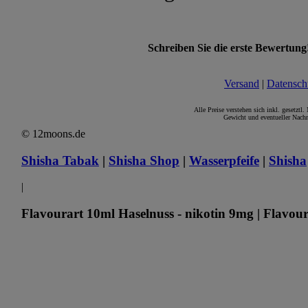
Schreiben Sie die erste Bewertung
Versand
|
Datensch
Alle Preise verstehen sich inkl. gesetztl
Gewicht und eventueller Nachn
© 12moons.de
Shisha Tabak
|
Shisha Shop
|
Wasserpfeife
|
Shisha
|
Flavourart 10ml Haselnuss - nikotin 9mg | Flavour