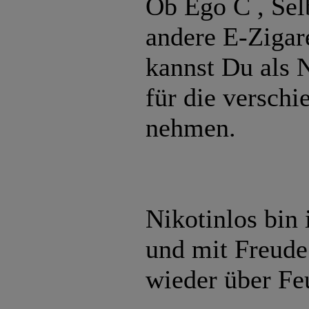
Ob Ego C , Sel
andere E-Zigar
kannst Du als N
für die verschi
nehmen.
Nikotinlos bin 
und mit Freude 
wieder über Fe