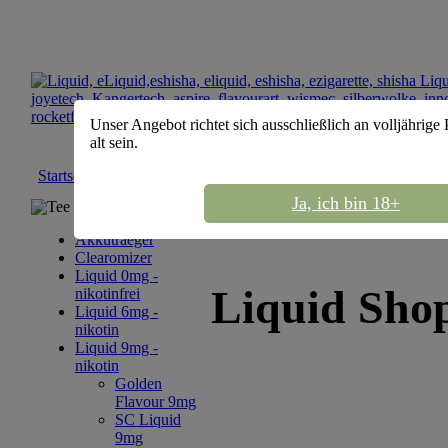
Unser Angebot richtet sich ausschließlich an volljährige
alt sein.
Startseite
::
Liquid 9mg - nikotin
::
SC Liquid 9mg
Ja, ich bin 18+
Tee Sortiment
Akkutraeger
Clearomizer
Liquid 0mg -
Liquid Sho
nikotinfrei
Liquid 6mg -
nikotin
Liquid 9mg -
nikotin
Golden
Flavour 9mg
SC Liquid
9mg