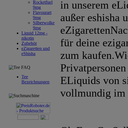
in unserem eLi
Rocketfuel
9mg
Flavourart
außer eshisha 
9mg
Silberwolke
eZigarettenNac
9mg
Liquid 12mg -
nikotin
für deine eziga
Zubehör
eZigaretten und
zum kaufen.Wi
eShisha
Privatpersonen
Tee FAQ
Tee
ELiquids von s
Bezeichnungen
vollmundig im
Suchmaschine