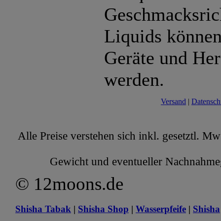
Geschmacksric
Liquids können 
Geräte und Her
werden.
Versand
|
Datensch
Alle Preise verstehen sich inkl. gesetztl. M
Gewicht und eventueller Nachnahmege
© 12moons.de
Shisha Tabak
|
Shisha Shop
|
Wasserpfeife
|
Shisha