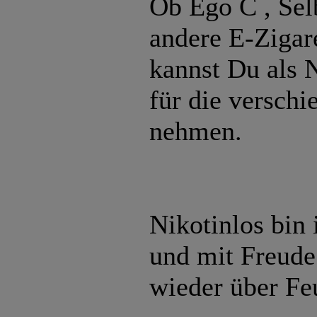
Ob Ego C , Sel
andere E-Zigar
kannst Du als N
für die verschi
nehmen.
Nikotinlos bin 
und mit Freude 
wieder über Fe