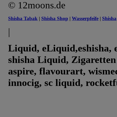
© 12moons.de
Shisha Tabak
|
Shisha Shop
|
Wasserpfeife
|
Shisha
|
Liquid, eLiquid,eshisha, e
shisha Liquid, Zigaretten
aspire, flavourart, wismec
innocig, sc liquid, rocket