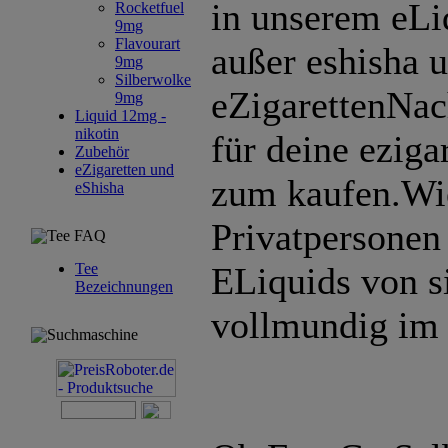
in unserem eLi
Rocketfuel
9mg
Flavourart
außer eshisha 
9mg
Silberwolke
eZigarettenNac
9mg
Liquid 12mg -
nikotin
für deine eziga
Zubehör
eZigaretten und
zum kaufen.Wi
eShisha
Privatpersonen
Tee FAQ
Tee
ELiquids von s
Bezeichnungen
vollmundig im
Suchmaschine