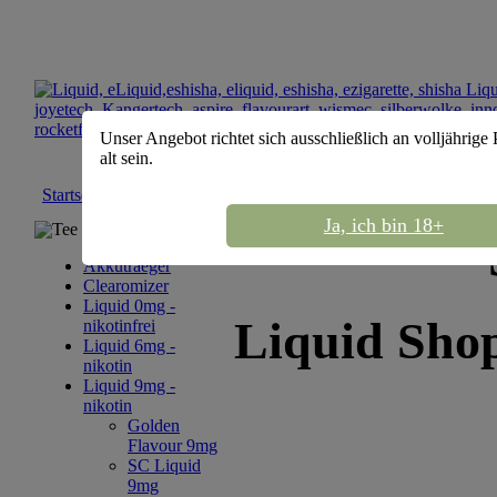
Unser Angebot richtet sich ausschließlich an volljährige
alt sein.
Startseite
::
Liquid 9mg - nikotin
::
Silberwolke 9mg
Ja, ich bin 18+
Tee Sortiment
Akkutraeger
Clearomizer
Liquid 0mg -
Liquid Sho
nikotinfrei
Liquid 6mg -
nikotin
Liquid 9mg -
nikotin
Golden
Flavour 9mg
SC Liquid
9mg