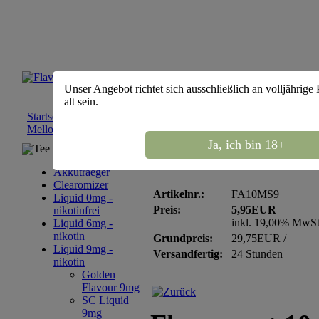
Unser Angebot richtet sich ausschließlich an volljährige
alt sein.
Startseite
::
Liquid 9mg - nikotin
::
Flavourart 9mg
::
Flavourart 
Mellow Sunset- nikotin 9mg
Ja, ich bin 18+
Tee Sortiment
Flavourart 10ml Mello
Akkutraeger
Clearomizer
Artikelnr.:
FA10MS9
Liquid 0mg -
Preis:
5,95EUR
nikotinfrei
inkl. 19,00% MwS
Liquid 6mg -
nikotin
Grundpreis:
29,75EUR /
Liquid 9mg -
Versandfertig:
24 Stunden
nikotin
Golden
Flavour 9mg
SC Liquid
9mg