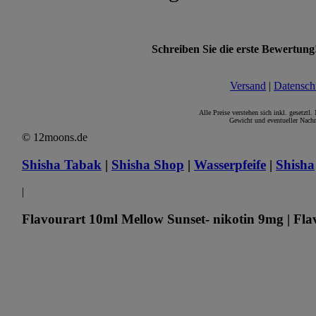
Schreiben Sie die erste Bewertung
Versand
|
Datensch
Alle Preise verstehen sich inkl. gesetztl
Gewicht und eventueller Nachn
© 12moons.de
Shisha Tabak
|
Shisha Shop
|
Wasserpfeife
|
Shisha
|
Flavourart 10ml Mellow Sunset- nikotin 9mg | Fla