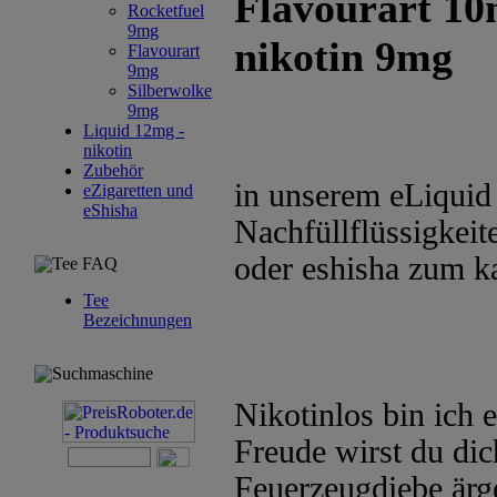
Flavourart 10
Rocketfuel
9mg
nikotin 9mg
Flavourart
9mg
Silberwolke
9mg
Liquid 12mg -
nikotin
Zubehör
in unserem eLiquid 
eZigaretten und
eShisha
Nachfüllflüssigkeite
oder eshisha zum k
Tee FAQ
Tee
Bezeichnungen
Suchmaschine
Nikotinlos bin ich 
Freude wirst du dic
Feuerzeugdiebe ärg