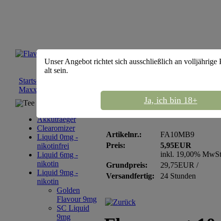
Unser Angebot richtet sich ausschließlich an volljährige
alt sein.
Startseite
::
Liquid 9mg - nikotin
::
Flavourart 9mg
::
Flavourart 
Maxx Blend- nikotin 9mg
Ja, ich bin 18+
Tee Sortiment
Flavourart 10ml Maxx
Akkutraeger
Clearomizer
Artikelnr.:
FA10MB9
Liquid 0mg -
Preis:
5,95EUR
nikotinfrei
inkl. 19,00% MwS
Liquid 6mg -
nikotin
Grundpreis:
29,75EUR /
Liquid 9mg -
Versandfertig:
24 Stunden
nikotin
Golden
Flavour 9mg
SC Liquid
9mg