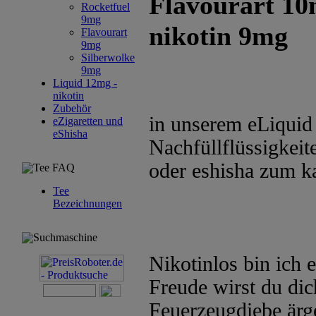
Flavourart 10
Rocketfuel
9mg
nikotin 9mg
Flavourart
9mg
Silberwolke
9mg
Liquid 12mg -
nikotin
Zubehör
in unserem eLiquid 
eZigaretten und
eShisha
Nachfüllflüssigkeite
oder eshisha zum k
Tee FAQ
Tee
Bezeichnungen
Suchmaschine
Nikotinlos bin ich 
Freude wirst du dic
Feuerzeugdiebe ärg