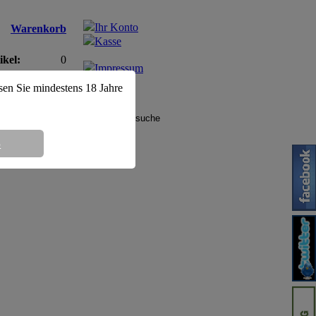
Ihr Konto
Warenkorb
Kasse
ikel:
0
Impressum
amt:
0,00EUR
AGB
ssen Sie mindestens 18 Jahre
8