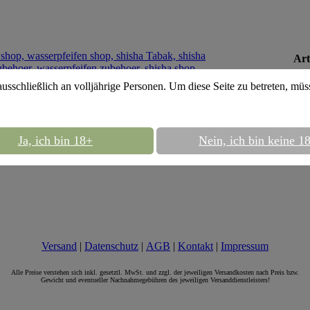
Art
Ges
ausschließlich an volljährige Personen. Um diese Seite zu betreten, mü
Ja, ich bin 18+
Nein, ich bin keine 1
Versand
|
Datenschutz
|
AGB
|
Kontakt
|
Impressum
Alle Preise verstehen sich inkl. gesetztl. MwSt. und zzgl. der jeweiligen Versandkosten nach Preis bzw.
Gewicht und eventueller Nachnahmegebühren des jeweiligen Versanddienstleisters!