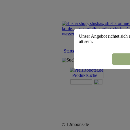
Unser Angebot richtet sich 
alt sein.
Startseite
::
Start Now Tabak
Suchmaschine
© 12moons.de