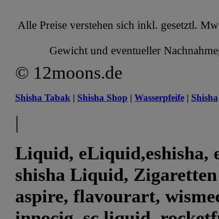
Alle Preise verstehen sich inkl. gesetztl. M
Gewicht und eventueller Nachnahmege
© 12moons.de
Shisha Tabak
|
Shisha Shop
|
Wasserpfeife
|
Shisha
|
Liquid, eLiquid,eshisha, e
shisha Liquid, Zigaretten
aspire, flavourart, wismec
innocig, sc liquid, rocket