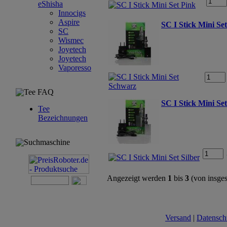
eShisha
Innocigs
Aspire
SC I Stick Mini Se
SC
Wismec
Joyetech
Joyetech
Vaporesso
Tee FAQ
SC I Stick Mini Set
Tee
Bezeichnungen
Suchmaschine
Angezeigt werden
1
bis
3
(von insge
Versand
|
Datensch