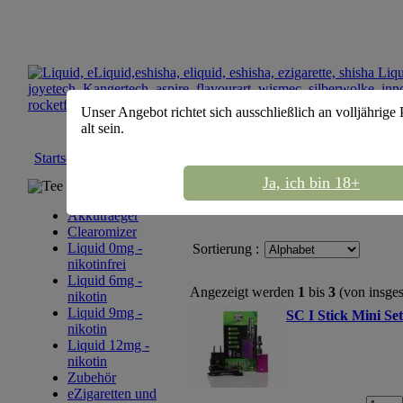
Unser Angebot richtet sich ausschließlich an volljährige
alt sein.
Startseite
::
eZigaretten und eShisha
::
SC
Ja, ich bin 18+
Tee Sortiment
Akkutraeger
Clearomizer
Liquid 0mg -
Sortierung :
nikotinfrei
Liquid 6mg -
Angezeigt werden
1
bis
3
(von insge
nikotin
Liquid 9mg -
SC I Stick Mini Se
nikotin
Liquid 12mg -
nikotin
Zubehör
eZigaretten und