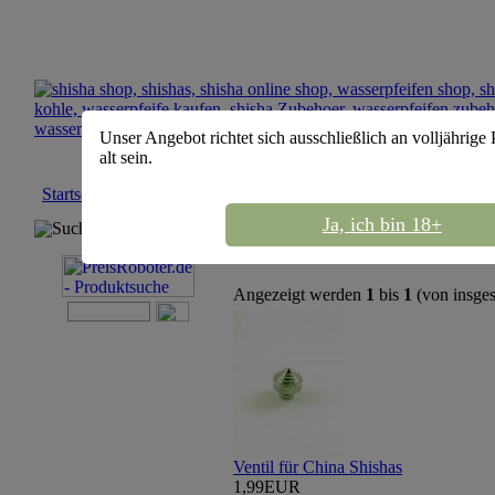
Unser Angebot richtet sich ausschließlich an volljährige
alt sein.
Startseite
::
MYA Shisha
Ja, ich bin 18+
Suchmaschine
Sortierung :
Angezeigt werden
1
bis
1
(von insge
Ventil für China Shishas
1,99EUR