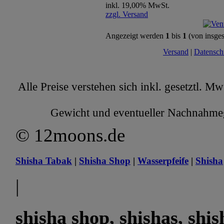
inkl. 19,00% MwSt.
zzgl. Versand
Angezeigt werden
1
bis
1
(von insge
Versand
|
Datensch
Alle Preise verstehen sich inkl. gesetztl. M
Gewicht und eventueller Nachnahmege
© 12moons.de
Shisha Tabak
|
Shisha Shop
|
Wasserpfeife
|
Shisha
|
shisha shop, shishas, shi