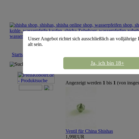
Unser Angebot richtet sich ausschließlich an volljährige
alt sein.
Startseite
::
MYA Shisha
Ja, ich bin 18+
Suchmaschine
Sortierung :
Angezeigt werden
1
bis
1
(von insge
Ventil für China Shishas
1,99EUR