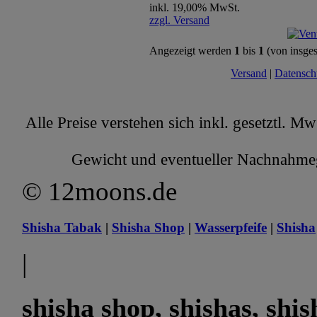
inkl. 19,00% MwSt.
zzgl. Versand
Angezeigt werden
1
bis
1
(von insge
Versand
|
Datensch
Alle Preise verstehen sich inkl. gesetztl. M
Gewicht und eventueller Nachnahmege
© 12moons.de
Shisha Tabak
|
Shisha Shop
|
Wasserpfeife
|
Shisha
|
shisha shop, shishas, shi