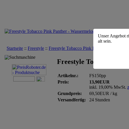
Unser Angebot ri
alt sein.
Startseite
::
Freestyle
::
Freestyle Tobacco Pink Panther - Wasserm
Suchmaschine
Freestyle Tobacco Pink
Artikelnr.:
FS150pp
Preis:
13,90EUR
inkl. 19,00% MwSt.
Grundpreis:
69,50EUR / kg
Versandfertig:
24 Stunden