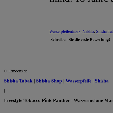
Wasserpfeifentabak
,
Nakhla
,
Shisha Ta
Schreiben Sie die erste Bewertung!
© 12moons.de
Shisha Tabak
|
Shisha Shop
|
Wasserpfeife
|
Shisha
|
Freestyle Tobacco Pink Panther - Wassermelone Mar