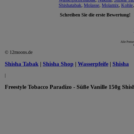
Shishatabak
,
Molasse
,
Molamix
,
Kohle
Schreiben Sie die erste Bewertung!
Alle Preise
© 12moons.de
Shisha Tabak
|
Shisha Shop
|
Wasserpfeife
|
Shisha
|
Freestyle Tobacco Paradizo - Süße Vanille 150g Shis