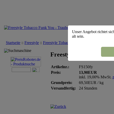
Unser Angebot richtet sic
alt sein.
Startseite
::
Freestyle
::
Freestyle Tobacco Funk You - Traube Brom
Suchmaschine
Freestyle Tobacco Funk
Artikelnr.:
FS150fy
Preis:
13,90EUR
inkl. 19,00% MwSt.
Grundpreis:
69,50EUR / kg
Versandfertig:
24 Stunden