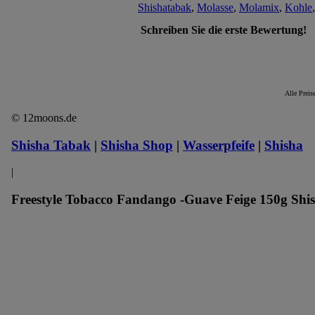
Shishatabak
,
Molasse
,
Molamix
,
Kohle
Schreiben Sie die erste Bewertung!
Alle Preis
© 12moons.de
Shisha Tabak
|
Shisha Shop
|
Wasserpfeife
|
Shisha
|
Freestyle Tobacco Fandango -Guave Feige 150g Shish