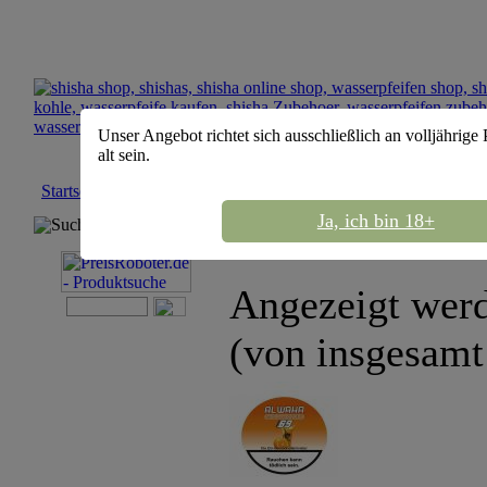
Unser Angebot richtet sich ausschließlich an volljährige
alt sein.
Startseite
::
Al Waha
Ja, ich bin 18+
Suchmaschine
Sortierung :
Angezeigt wer
(von insgesam