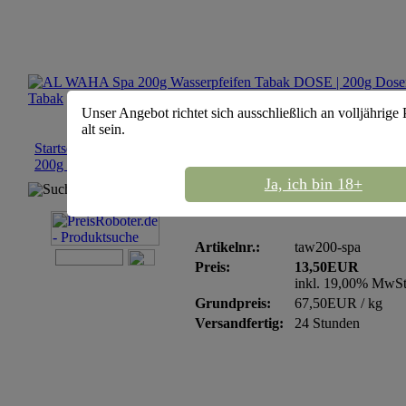
Unser Angebot richtet sich ausschließlich an volljährige
alt sein.
Startseite
::
Shisha Tabak
::
Al Waha
::
200g Dosen
::
AL WAHA
200g Wasserpfeifen Tabak DOSE
Ja, ich bin 18+
Suchmaschine
AL WAHA Spa 200g Wa
Artikelnr.:
taw200-spa
Preis:
13,50EUR
inkl. 19,00% MwS
Grundpreis:
67,50EUR / kg
Versandfertig:
24 Stunden