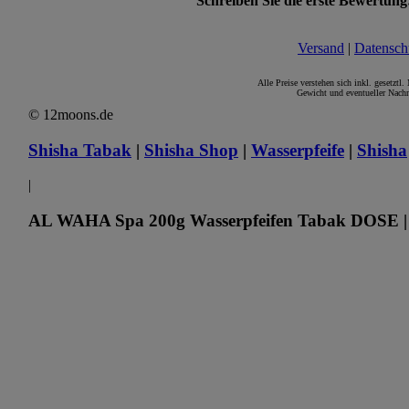
Schreiben Sie die erste Bewertung
Versand
|
Datensch
Alle Preise verstehen sich inkl. gesetztl
Gewicht und eventueller Nachn
© 12moons.de
Shisha Tabak
|
Shisha Shop
|
Wasserpfeife
|
Shisha
|
AL WAHA Spa 200g Wasserpfeifen Tabak DOSE | 2