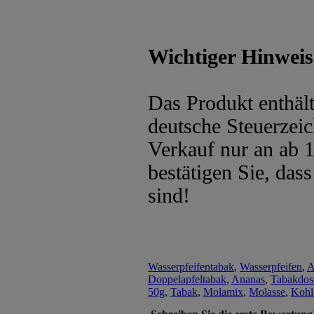
Wichtiger Hinweis
Das Produkt enthäl
deutsche Steuerzeic
Verkauf nur an ab 
bestätigen Sie, dass
sind!
Wasserpfeifentabak
,
Wasserpfeifen
,
A
Doppelapfeltabak
,
Ananas
,
Tabakdos
50g
,
Tabak
,
Molamix
,
Molasse
,
Kohl