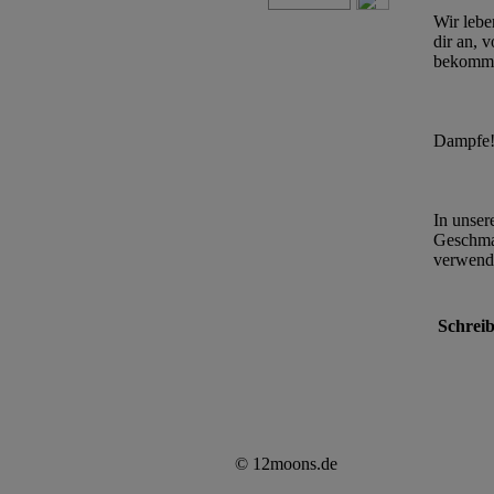
Wir lebe
dir an, 
bekommen
Dampfe
In unser
Geschmac
verwende
Schreib
© 12moons.de