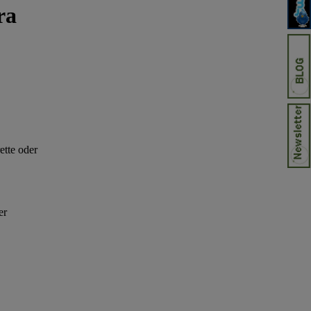
ra
ette oder
er