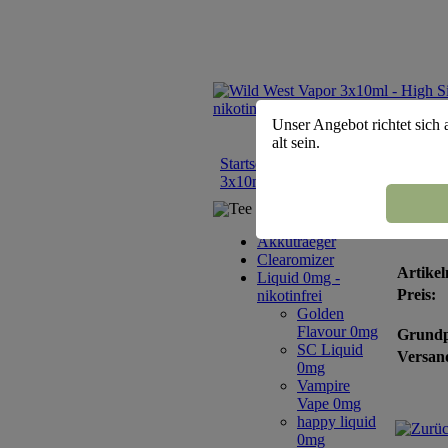
Unser Angebot richtet sich 
alt sein.
Startseite
::
Liquid 0mg - nikotinfrei
3x10ml - High Sierra 0mg
Tee Sortiment
Wild
Akkutraeger
Clearomizer
Artikel
Liquid 0mg -
Preis:
nikotinfrei
Golden
Flavour 0mg
Grundp
SC Liquid
Versand
0mg
Vampire
Vape 0mg
happy liquid
0mg