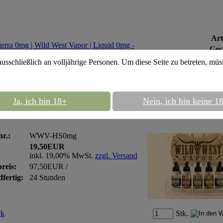
Art
Ges
ausschließlich an volljährige Personen. Um diese Seite zu betreten, mü
::
Wild West Vapor
::
Wild West Vapor
Ja, ich bin 18+
Nein, ich bin keine 1
 West Vapor 3x10ml - High Sierra 0mg
nr.:
WWV-HS0mg
19,50EUR
inkl. 19,00% MwSt.
zzgl. Versand
reis:
97,50EUR /
fertig:
24 Stunden
Stk.