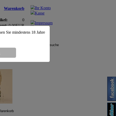
Ihr Konto
Warenkorb
Kasse
ikel:
0
Impressum
amt:
0,00EUR
AGB
ssen Sie mindestens 18 Jahre
8