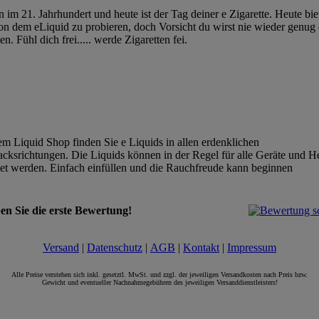
n im 21. Jahrhundert und heute ist der Tag deiner e Zigarette. Heute bie
von dem eLiquid zu probieren, doch Vorsicht du wirst nie wieder genug
. Fühl dich frei..... werde Zigaretten fei.
!
em Liquid Shop finden Sie e Liquids in allen erdenklichen
ksrichtungen. Die Liquids können in der Regel für alle Geräte und He
t werden. Einfach einfüllen und die Rauchfreude kann beginnen
en Sie die erste Bewertung!
Versand
|
Datenschutz
|
AGB
|
Kontakt
|
Impressum
Alle Preise verstehen sich inkl. gesetztl. MwSt. und zzgl. der jeweiligen Versandkosten nach Preis bzw.
Gewicht und eventueller Nachnahmegebühren des jeweiligen Versanddienstleisters!