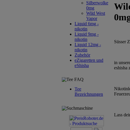
Silberwolke
Wil
0mg
Wild West
0m
Vapor
Liquid 6mg -
nikotin
Liquid 9mg -
nikotin
Süsser 
Liquid 12mg -
nikotin
Zubehör
eZigaretten und
in unser
eShisha
eshisha 
Tee FAQ
Nikotinl
Tee
Feuerzeu
Bezeichnungen
Suchmaschine
Lass dei