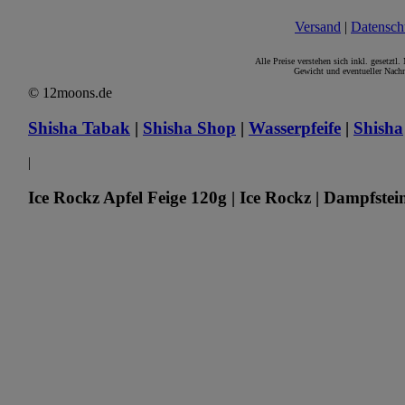
Versand
|
Datensch
Alle Preise verstehen sich inkl. gesetztl
Gewicht und eventueller Nachn
© 12moons.de
Shisha Tabak
|
Shisha Shop
|
Wasserpfeife
|
Shisha
|
Ice Rockz Apfel Feige 120g | Ice Rockz | Dampfstei