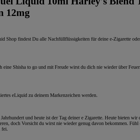
uel Liquid 10ml Harley's Blend 
in 12mg
id Shop findest Du alle Nachfüllflüssigkeiten für deine e-Zigarette od
ch eine Shisha to go und mit Freude wirst du dich nie wieder über Feue
siertes eLiquid zu deinem Markenzeichen werden.
 Jahrhundert und heute ist der Tag deiner e Zigarette. Heute bieten wir 
eren, doch Vorsicht du wirst nie wieder genug davon bekommen. Fühl dic
fei.