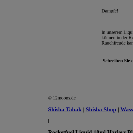
Dampfe!
In unserem Liqui
können in der Re
Rauchfreude ka
Schreiben Sie 
© 12moons.de
Shisha Tabak
|
Shisha Shop
|
Wasse
|
Rocketfuel Liquid 10ml Harleys Bl