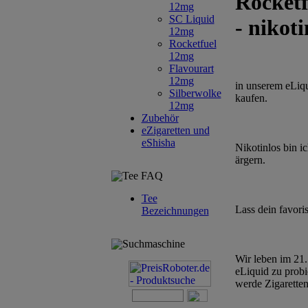
Rocketf
12mg
SC Liquid
- nikot
12mg
Rocketfuel
12mg
Flavourart
12mg
in unserem eLiqu
Silberwolke
kaufen.
12mg
Zubehör
eZigaretten und
eShisha
Nikotinlos bin i
ärgern.
Tee FAQ
Tee
Lass dein favori
Bezeichnungen
Suchmaschine
Wir leben im 21.
eLiquid zu probi
werde Zigaretten 