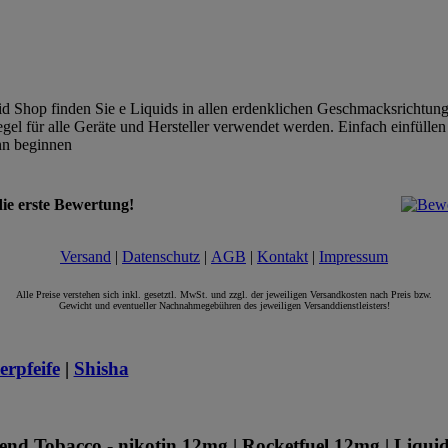
d Shop finden Sie e Liquids in allen erdenklichen Geschmacksrichtung
gel für alle Geräte und Hersteller verwendet werden. Einfach einfüllen
nn beginnen
die erste Bewertung!
Versand
|
Datenschutz
|
AGB
|
Kontakt
|
Impressum
Alle Preise verstehen sich inkl. gesetztl. MwSt. und zzgl. der jeweiligen Versandkosten nach Preis bzw.
Gewicht und eventueller Nachnahmegebühren des jeweiligen Versanddienstleisters!
rpfeife
|
Shisha
end Tobacco - nikotin 12mg | Rocketfuel 12mg | Liquid