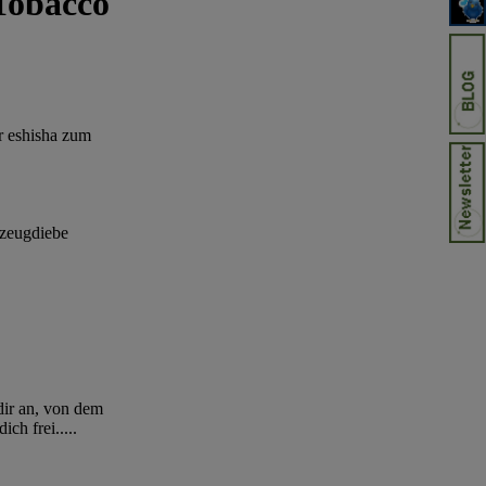
Tobacco
er eshisha zum
rzeugdiebe
dir an, von dem
h frei.....