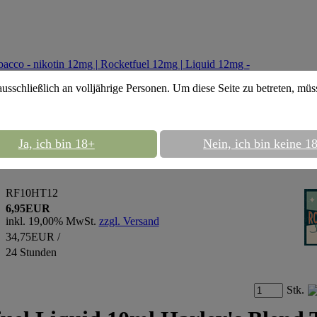
ausschließlich an volljährige Personen. Um diese Seite zu betreten, mü
uel 12mg
::
Rocketfuel Liquid 10ml Harley's
Ja, ich bin 18+
Nein, ich bin keine 1
l Liquid 10ml Harley's Blend Tobacco - nik
RF10HT12
6,95EUR
inkl. 19,00% MwSt.
zzgl. Versand
34,75EUR /
24 Stunden
Stk.