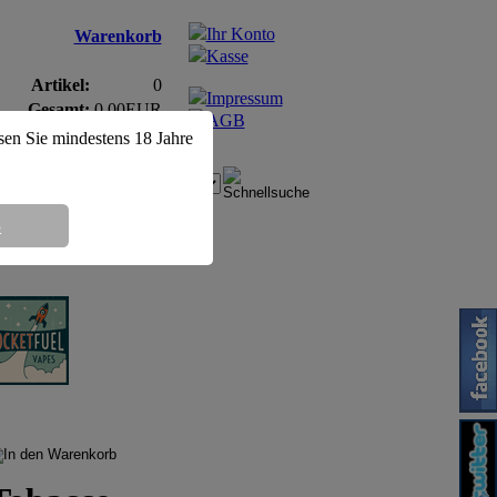
Ihr Konto
Warenkorb
Kasse
Artikel:
0
Impressum
Gesamt:
0,00EUR
AGB
ssen Sie mindestens 18 Jahre
8
otin 12mg