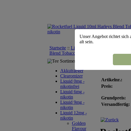
Unser Angebot richtet sich 
alt sein.
Startseite
::
Liquid 12mg - nikotin
::
Rocketf
Blend Tobacco - nikotin 12mg
Tee Sortiment
Rocketfue
Akkutraeger
Clearomizer
Artikelnr.:
Liquid 0mg -
Preis:
nikotinfrei
Liquid 6mg -
nikotin
Grundpreis:
Liquid 9mg -
Versandfertig:
nikotin
Liquid 12mg -
nikotin
Golden
Flavour