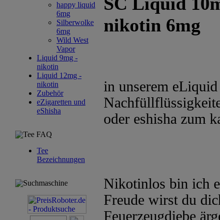
SC Liquid 10
happy liquid
6mg
nikotin 6mg
Silberwolke
6mg
Wild West
Vapor
Liquid 9mg -
nikotin
Liquid 12mg -
in unserem eLiquid 
nikotin
Zubehör
Nachfüllflüssigkeite
eZigaretten und
eShisha
oder eshisha zum k
Tee FAQ
Tee
Bezeichnungen
Nikotinlos bin ich 
Suchmaschine
Freude wirst du dic
Feuerzeugdiebe ärg