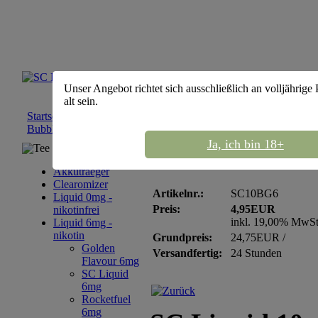
Unser Angebot richtet sich ausschließlich an volljährige
alt sein.
Startseite
::
Liquid 6mg - nikotin
::
SC Liquid 6mg
::
SC Liquid 
Bubble Gum - nikotin 6mg
Ja, ich bin 18+
Tee Sortiment
SC Liquid 10ml Bubbl
Akkutraeger
Clearomizer
Artikelnr.:
SC10BG6
Liquid 0mg -
Preis:
4,95EUR
nikotinfrei
inkl. 19,00% MwS
Liquid 6mg -
nikotin
Grundpreis:
24,75EUR /
Golden
Versandfertig:
24 Stunden
Flavour 6mg
SC Liquid
6mg
Rocketfuel
6mg