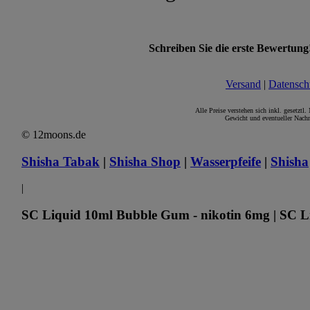
Schreiben Sie die erste Bewertung
Versand
|
Datensch
Alle Preise verstehen sich inkl. gesetztl
Gewicht und eventueller Nachn
© 12moons.de
Shisha Tabak
|
Shisha Shop
|
Wasserpfeife
|
Shisha
|
SC Liquid 10ml Bubble Gum - nikotin 6mg | SC Li