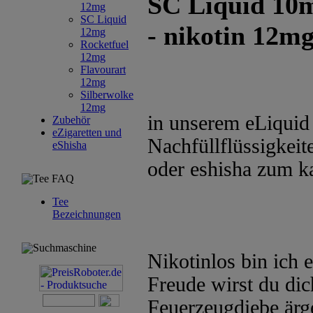
SC Liquid 10m
12mg
SC Liquid
- nikotin 12m
12mg
Rocketfuel
12mg
Flavourart
12mg
Silberwolke
12mg
in unserem eLiquid 
Zubehör
eZigaretten und
Nachfüllflüssigkeite
eShisha
oder eshisha zum k
Tee FAQ
Tee
Bezeichnungen
Suchmaschine
Nikotinlos bin ich 
Freude wirst du dic
Feuerzeugdiebe ärg