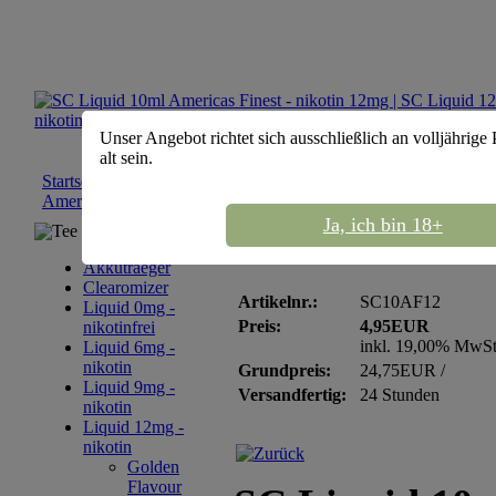
Unser Angebot richtet sich ausschließlich an volljährige
alt sein.
Startseite
::
Liquid 12mg - nikotin
::
SC Liquid 12mg
::
SC Liqui
Americas Finest - nikotin 12mg
Ja, ich bin 18+
Tee Sortiment
SC Liquid 10ml Americ
Akkutraeger
Clearomizer
Artikelnr.:
SC10AF12
Liquid 0mg -
Preis:
4,95EUR
nikotinfrei
inkl. 19,00% MwS
Liquid 6mg -
nikotin
Grundpreis:
24,75EUR /
Liquid 9mg -
Versandfertig:
24 Stunden
nikotin
Liquid 12mg -
nikotin
Golden
Flavour