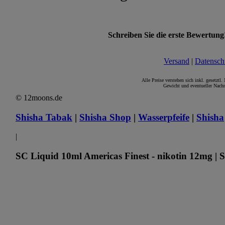
Schreiben Sie die erste Bewertung
Versand
|
Datensch
Alle Preise verstehen sich inkl. gesetztl
Gewicht und eventueller Nachn
© 12moons.de
Shisha Tabak
|
Shisha Shop
|
Wasserpfeife
|
Shisha
|
SC Liquid 10ml Americas Finest - nikotin 12mg | 