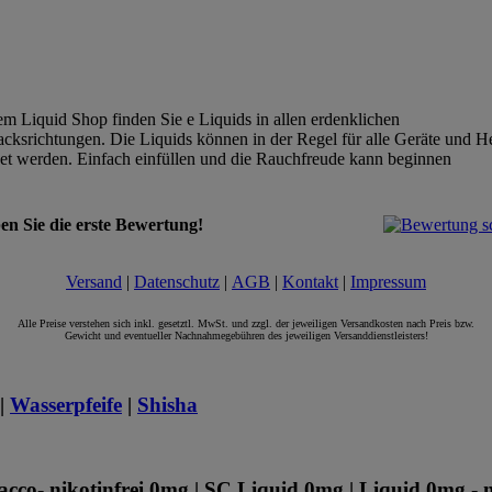
!
em Liquid Shop finden Sie e Liquids in allen erdenklichen
ksrichtungen. Die Liquids können in der Regel für alle Geräte und He
t werden. Einfach einfüllen und die Rauchfreude kann beginnen
en Sie die erste Bewertung!
Versand
|
Datenschutz
|
AGB
|
Kontakt
|
Impressum
Alle Preise verstehen sich inkl. gesetztl. MwSt. und zzgl. der jeweiligen Versandkosten nach Preis bzw.
Gewicht und eventueller Nachnahmegebühren des jeweiligen Versanddienstleisters!
|
Wasserpfeife
|
Shisha
cco- nikotinfrei 0mg | SC Liquid 0mg | Liquid 0mg - n