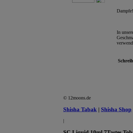
Dampfe
In unser
Geschmac
verwende
Schreib
© 12moons.de
Shisha Tabak
|
Shisha Shop
|
SC Liquid 10ml 7Tastes Toba