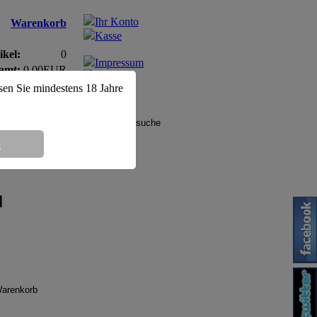
Ihr Konto
Warenkorb
Kasse
ikel:
0
Impressum
amt:
0,00EUR
AGB
ssen Sie mindestens 18 Jahre
8
g