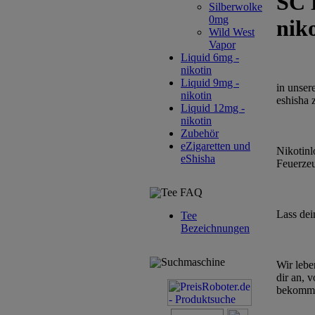
SC 
Silberwolke
0mg
nik
Wild West
Vapor
Liquid 6mg -
nikotin
Liquid 9mg -
in unser
nikotin
eshisha 
Liquid 12mg -
nikotin
Zubehör
eZigaretten und
Nikotinl
eShisha
Feuerzeu
Tee FAQ
Lass dei
Tee
Bezeichnungen
Suchmaschine
Wir lebe
dir an, 
bekommen