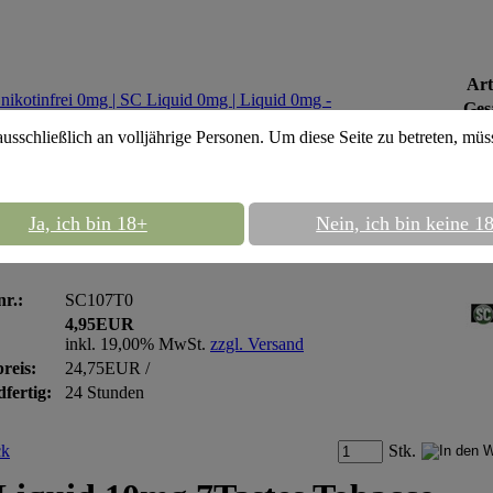
Art
Ges
ausschließlich an volljährige Personen. Um diese Seite zu betreten, mü
::
SC Liquid 0mg
::
SC Liquid 10ml
Ja, ich bin 18+
Nein, ich bin keine 1
iquid 10ml 7Tastes Tobacco- nikotinfrei 0m
nr.:
SC107T0
4,95EUR
inkl. 19,00% MwSt.
zzgl. Versand
reis:
24,75EUR /
fertig:
24 Stunden
Stk.