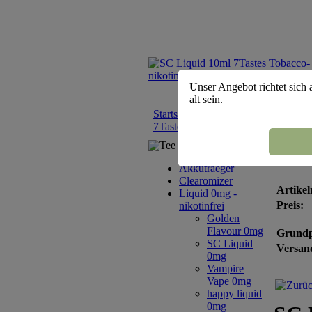
Unser Angebot richtet sich 
alt sein.
Startseite
::
Liquid 0mg - nikotinfrei
7Tastes Tobacco- nikotinfrei 0mg
Tee Sortiment
SC L
Akkutraeger
Clearomizer
Artikel
Liquid 0mg -
Preis:
nikotinfrei
Golden
Flavour 0mg
Grundp
SC Liquid
Versand
0mg
Vampire
Vape 0mg
happy liquid
0mg