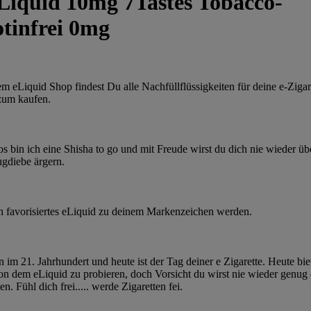
Liquid 10mg 7Tastes Tobacco-
otinfrei 0mg
em eLiquid Shop findest Du alle Nachfüllflüssigkeiten für deine e-Zigar
zum kaufen.
os bin ich eine Shisha to go und mit Freude wirst du dich nie wieder üb
gdiebe ärgern.
n favorisiertes eLiquid zu deinem Markenzeichen werden.
n im 21. Jahrhundert und heute ist der Tag deiner e Zigarette. Heute bie
von dem eLiquid zu probieren, doch Vorsicht du wirst nie wieder genug
. Fühl dich frei..... werde Zigaretten fei.