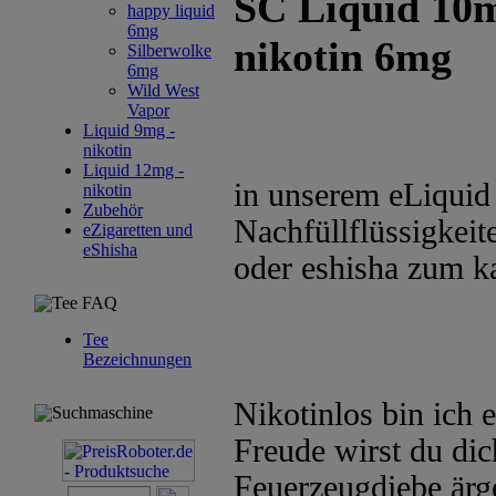
SC Liquid 10
happy liquid
6mg
nikotin 6mg
Silberwolke
6mg
Wild West
Vapor
Liquid 9mg -
nikotin
Liquid 12mg -
in unserem eLiquid 
nikotin
Zubehör
Nachfüllflüssigkeite
eZigaretten und
eShisha
oder eshisha zum k
Tee FAQ
Tee
Bezeichnungen
Nikotinlos bin ich 
Suchmaschine
Freude wirst du dic
Feuerzeugdiebe ärg