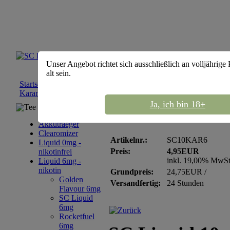
Unser Angebot richtet sich ausschließlich an volljährige
alt sein.
Startseite
::
Liquid 6mg - nikotin
::
SC Liquid 6mg
::
SC Liquid 
Karamell - nikotin 6mg
Ja, ich bin 18+
Tee Sortiment
SC Liquid 10ml Karame
Akkutraeger
Clearomizer
Artikelnr.:
SC10KAR6
Liquid 0mg -
Preis:
4,95EUR
nikotinfrei
inkl. 19,00% MwS
Liquid 6mg -
nikotin
Grundpreis:
24,75EUR /
Golden
Versandfertig:
24 Stunden
Flavour 6mg
SC Liquid
6mg
Rocketfuel
6mg