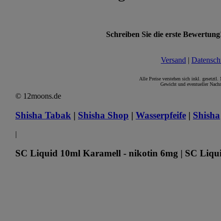
Schreiben Sie die erste Bewertung
Versand
|
Datensch
Alle Preise verstehen sich inkl. gesetztl
Gewicht und eventueller Nachn
© 12moons.de
Shisha Tabak
|
Shisha Shop
|
Wasserpfeife
|
Shisha
|
SC Liquid 10ml Karamell - nikotin 6mg | SC Liqui