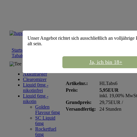
Unser Angebot richtet sich ausschließlich an volljährige
alt sein.
Startseite
::
Liquid 6mg - nikotin
::
happy liquid 6mg
::
happy liq
Tabak Silver - nikotin 6mg
Ja, ich bin 18+
Tee Sortiment
happy liquid 10ml Taba
Akkutraeger
Clearomizer
Artikelnr.:
HLTabs6
Liquid 0mg -
Preis:
5,95EUR
nikotinfrei
inkl. 19,00% MwS
Liquid 6mg -
nikotin
Grundpreis:
29,75EUR /
Golden
Versandfertig:
24 Stunden
Flavour 6mg
SC Liquid
6mg
Rocketfuel
6mg