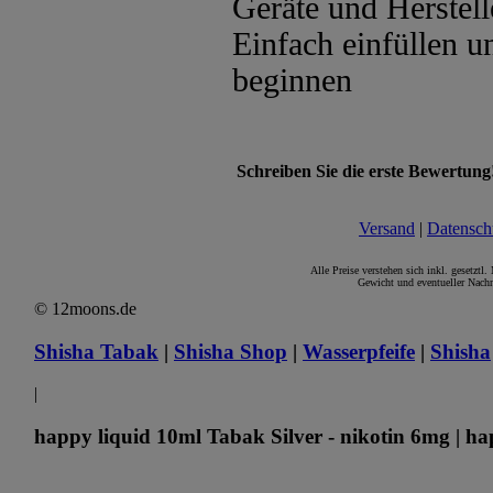
Geräte und Herstel
Einfach einfüllen 
beginnen
Schreiben Sie die erste Bewertung
Versand
|
Datensch
Alle Preise verstehen sich inkl. gesetztl
Gewicht und eventueller Nachn
© 12moons.de
Shisha Tabak
|
Shisha Shop
|
Wasserpfeife
|
Shisha
|
happy liquid 10ml Tabak Silver - nikotin 6mg | ha