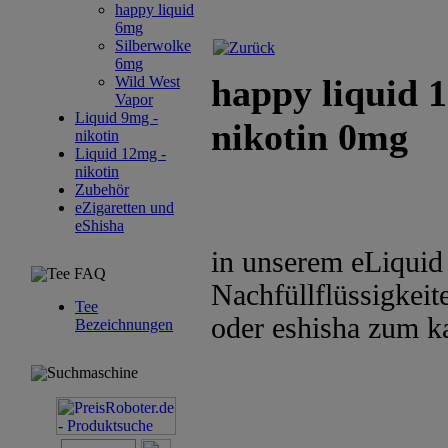
happy liquid
6mg
Silberwolke
6mg
happy liquid 1
Wild West
Vapor
Liquid 9mg -
nikotin 0mg
nikotin
Liquid 12mg -
nikotin
Zubehör
eZigaretten und
eShisha
in unserem eLiquid 
Tee FAQ
Nachfüllflüssigkeite
Tee
oder eshisha zum k
Bezeichnungen
Suchmaschine