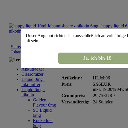
Unser Angebot richtet sich ausschließlich an volljährige
alt sein.
Startseite
::
Liquid 6mg - nikotin
::
happy liquid 6mg
::
happy liq
Johannisbeere - nikotin 6mg
Ja, ich bin 18+
Tee Sortiment
happy liquid 10ml Joh
Akkutraeger
Clearomizer
Artikelnr.:
HLJoh06
Liquid 0mg -
Preis:
5,95EUR
nikotinfrei
inkl. 19,00% MwS
Liquid 6mg -
nikotin
Grundpreis:
29,75EUR /
Golden
Versandfertig:
24 Stunden
Flavour 6mg
SC Liquid
6mg
Rocketfuel
6mg