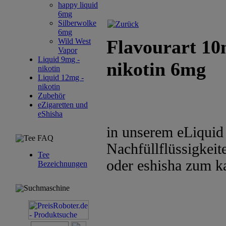
happy liquid
6mg
Silberwolke
6mg
Flavourart 10
Wild West
Vapor
Liquid 9mg -
nikotin 6mg
nikotin
Liquid 12mg -
nikotin
Zubehör
eZigaretten und
eShisha
in unserem eLiquid 
Tee FAQ
Nachfüllflüssigkeite
Tee
oder eshisha zum k
Bezeichnungen
Suchmaschine