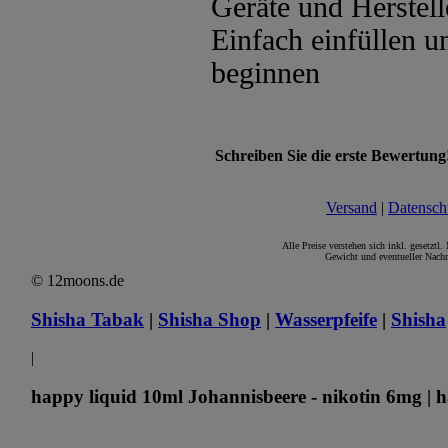
Geräte und Herstel
Einfach einfüllen 
beginnen
Schreiben Sie die erste Bewertung
Versand
|
Datensch
Alle Preise verstehen sich inkl. gesetztl
Gewicht und eventueller Nachn
© 12moons.de
Shisha Tabak
|
Shisha Shop
|
Wasserpfeife
|
Shisha
|
happy liquid 10ml Johannisbeere - nikotin 6mg | h