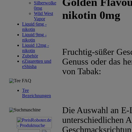
Golden Flavou
Silberwolke
0mg
nikotin 0mg
Wild West
Vapor
Liquid 6mg -
nikotin
Liquid 9mg -
nikotin
Liquid 12mg -
Fruchtig-süßer Ges
nikotin
Zubehör
Genuss oder das he
eZigaretten und
eShisha
von Tabak:
Tee FAQ
Tee
Bezeichnungen
Die Auswahl an E-L
Suchmaschine
unterschiedlichen 
Geschmacksrichtung