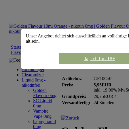
Unser Angebot richtet sich ausschließlich an volljährige
alt sein.
Startseite
::
Liquid 0mg - nikotinfrei
::
Golden Flavour 0mg
::
Go
Flavour 10ml Orange - nikotin 0mg
Ja, ich bin 18+
Tee Sortiment
Golden Flavour 10ml O
Akkutraeger
Clearomizer
Artikelnr.:
GF10Or0
Liquid 0mg -
Preis:
5,95EUR
nikotinfrei
inkl. 19,00% MwS
Golden
Flavour 0mg
Grundpreis:
29,75EUR /
SC Liquid
Versandfertig:
24 Stunden
0mg
Vampire
Vape 0mg
happy liquid
0mg