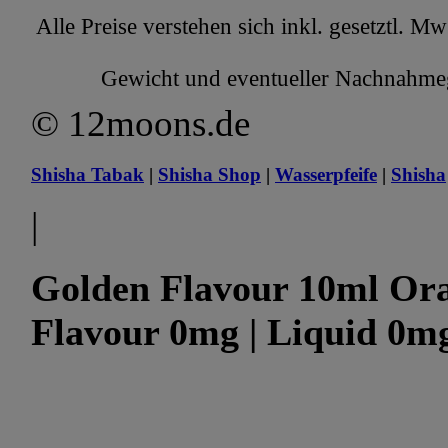
Alle Preise verstehen sich inkl. gesetztl. M
Gewicht und eventueller Nachnahmege
© 12moons.de
Shisha Tabak
|
Shisha Shop
|
Wasserpfeife
|
Shisha
|
Golden Flavour 10ml Ora
Flavour 0mg | Liquid 0mg 