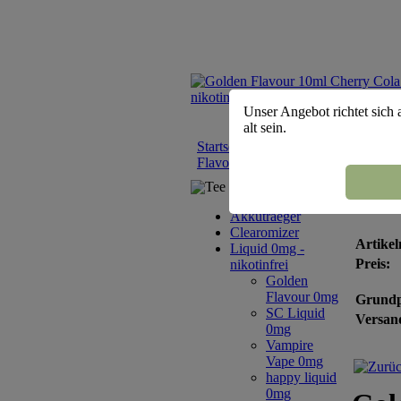
Unser Angebot richtet sich 
alt sein.
Startseite
::
Liquid 0mg - nikotinfrei
Flavour 10ml Cherry Cola - nikoti
Tee Sortiment
Gold
Akkutraeger
Clearomizer
Artikel
Liquid 0mg -
Preis:
nikotinfrei
Golden
Flavour 0mg
Grundp
SC Liquid
Versand
0mg
Vampire
Vape 0mg
happy liquid
0mg