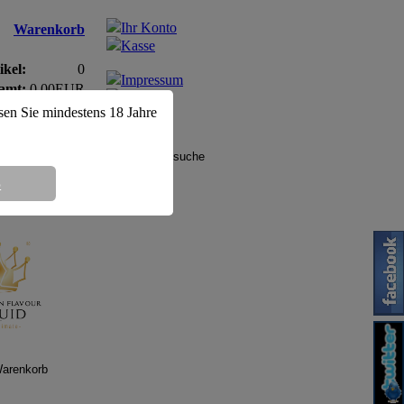
Ihr Konto
Warenkorb
Kasse
ikel:
0
Impressum
amt:
0,00EUR
AGB
ssen Sie mindestens 18 Jahre
8