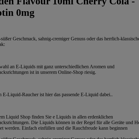
den Flavour 10ml Cherry Cola -
otin 0mg
-süßer Geschmack, sahnig-cremiger Genuss oder das herrlich-klassisc
ak:
ahl an E-Liquids mit ganz unterschiedlichen Aromen und
ksrichtungen ist in unserem Online-Shop riesig.
n E-Liquid-Raucher ist hier das passende E-Liquid dabei..
em Liquid Shop finden Sie e Liquids in allen erdenklichen
ksrichtungen. Die Liquids können in der Regel für alle Geräte und He
t werden. Einfach einfüllen und die Rauchfreude kann beginnen