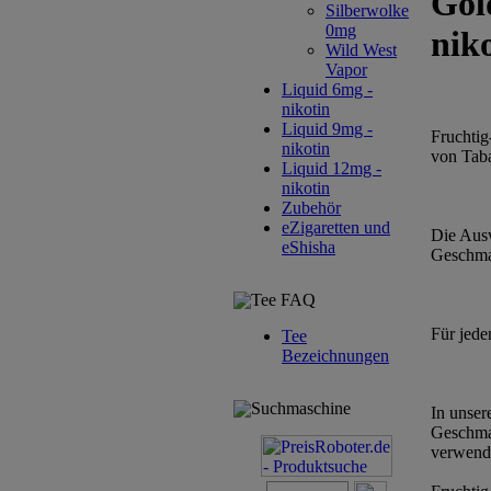
Gol
Silberwolke
0mg
nik
Wild West
Vapor
Liquid 6mg -
nikotin
Liquid 9mg -
Fruchtig
nikotin
von Tab
Liquid 12mg -
nikotin
Zubehör
eZigaretten und
Die Ausw
eShisha
Geschmac
Tee FAQ
Für jede
Tee
Bezeichnungen
Suchmaschine
In unser
Geschmac
verwende