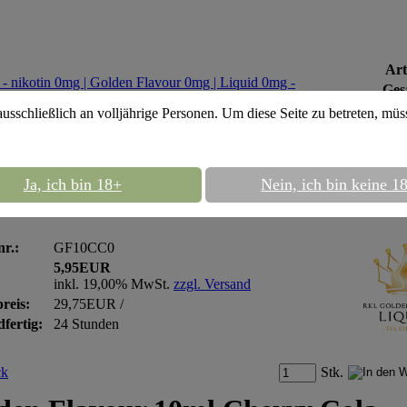
Art
Ges
ausschließlich an volljährige Personen. Um diese Seite zu betreten, mü
::
Golden Flavour 0mg
::
Golden
n 0mg
Ja, ich bin 18+
Nein, ich bin keine 1
en Flavour 10ml Cherry Cola - nikotin 0mg
nr.:
GF10CC0
5,95EUR
inkl. 19,00% MwSt.
zzgl. Versand
reis:
29,75EUR /
fertig:
24 Stunden
Stk.