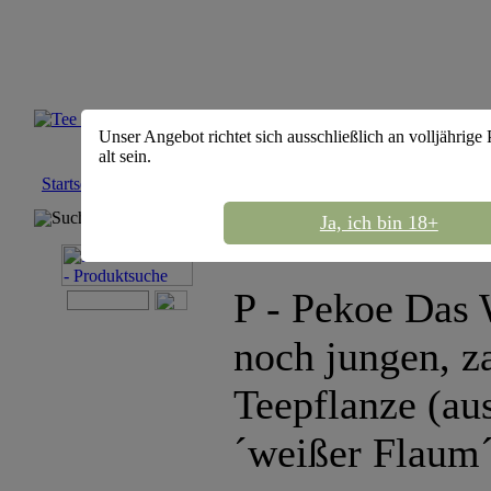
Unser Angebot richtet sich ausschließlich an volljährige
alt sein.
Startseite
::
::
Tee Bezeichnungen
Suchmaschine
Ja, ich bin 18+
P - Pekoe Das W
noch jungen, za
Teepflanze (au
´weißer Flaum´