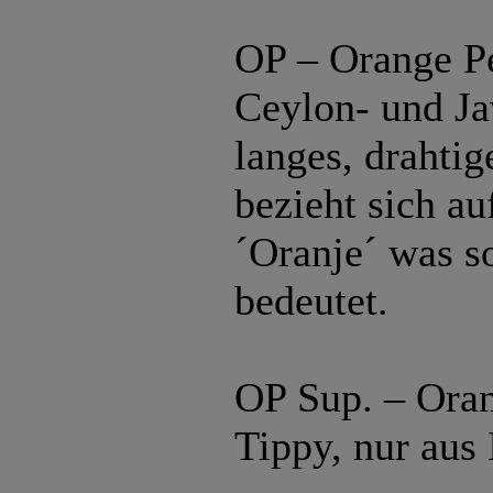
OP – Orange P
Ceylon- und Ja
langes, drahtig
bezieht sich au
´Oranje´ was so
bedeutet.
OP Sup. – Oran
Tippy, nur aus