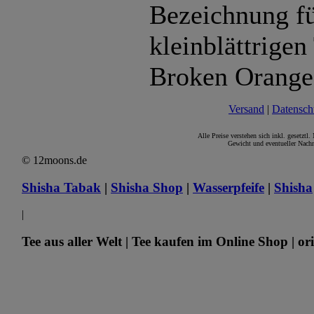
Bezeichnung fü
kleinblättrigen
Broken Orange
Versand
|
Datensch
Alle Preise verstehen sich inkl. gesetztl
Gewicht und eventueller Nachn
© 12moons.de
Shisha Tabak
|
Shisha Shop
|
Wasserpfeife
|
Shisha
|
Tee aus aller Welt | Tee kaufen im Online Shop | ori