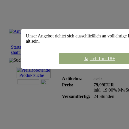
Unser Angebot richtet sich ausschließlich an volljährige
alt sein.
Startseite
::
Shishas
::
AMY Deluxe Shishas
::
Amy Shisha Deluxe
shaft Blau
Ja, ich bin 18+
Suchmaschine
Amy Shisha Deluxe col
Artikelnr.:
acsb
Preis:
79,99EUR
inkl. 19,00% MwS
Versandfertig:
24 Stunden