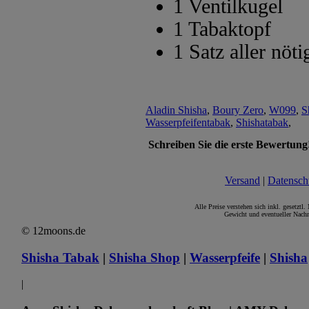
1 Ventilkugel
1 Tabaktopf
1 Satz aller nöt
Aladin Shisha
,
Boury Zero
,
W099
,
S
Wasserpfeifentabak
,
Shishatabak
,
Schreiben Sie die erste Bewertung
Versand
|
Datensch
Alle Preise verstehen sich inkl. gesetztl
Gewicht und eventueller Nachn
© 12moons.de
Shisha Tabak
|
Shisha Shop
|
Wasserpfeife
|
Shisha
|