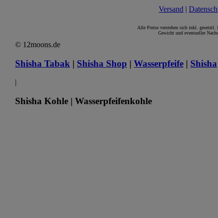
Versand
|
Datensch
Alle Preise verstehen sich inkl. gesetztl
Gewicht und eventueller Nachn
© 12moons.de
Shisha Tabak
|
Shisha Shop
|
Wasserpfeife
|
Shisha
|
Shisha Kohle | Wasserpfeifenkohle