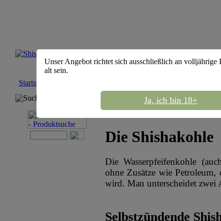
Unser Angebot richtet sich ausschließlich an volljährige
alt sein.
Startseite
::
::
Shisha Kohle
Suchmaschine
Ja, ich bin 18+
Die Shishakohle
Die Wasserpfeifenkohle (auc
ohne Zusätze wie Petroleum,
wird. Man unterscheidet zwei 
Selbstzündende Shis