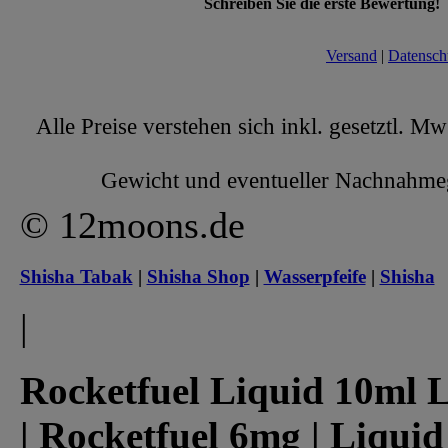
Schreiben Sie die erste Bewertung!
Versand
|
Datensch
Alle Preise verstehen sich inkl. gesetztl. M
Gewicht und eventueller Nachnahmege
© 12moons.de
Shisha Tabak
|
Shisha Shop
|
Wasserpfeife
|
Shisha
|
Rocketfuel Liquid 10ml L
| Rocketfuel 6mg | Liquid