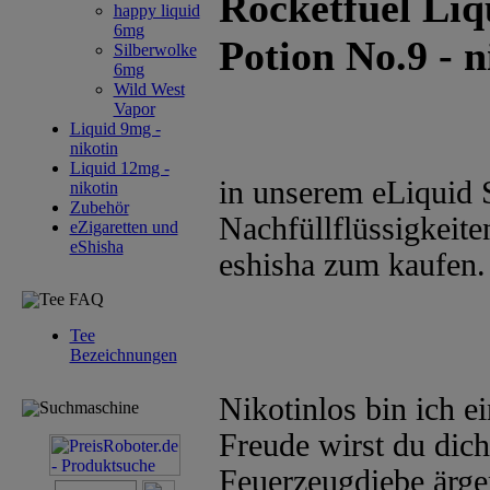
Rocketfuel Liq
happy liquid
6mg
Potion No.9 - 
Silberwolke
6mg
Wild West
Vapor
Liquid 9mg -
nikotin
Liquid 12mg -
in unserem eLiquid 
nikotin
Zubehör
Nachfüllflüssigkeite
eZigaretten und
eShisha
eshisha zum kaufen.
Tee FAQ
Tee
Bezeichnungen
Nikotinlos bin ich e
Suchmaschine
Freude wirst du dich
Feuerzeugdiebe ärge