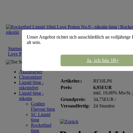
Unser Angebot richtet sich ausschließlich an volljährige
alt sein.
Startseite
::
Liquid 6mg - nikotin
::
Rocketfuel 6mg
::
Rocketfuel L
Love Potion No.9 - nikotin 6mg
Ja, ich bin 18+
Tee Sortiment
Rocketfuel Liquid 10ml
Akkutraeger
Clearomizer
Artikelnr.:
RF10LP6
Liquid 0mg -
Preis:
6,95EUR
nikotinfrei
inkl. 19,00% MwSt.
Liquid 6mg -
nikotin
Grundpreis:
34,75EUR /
Golden
Versandfertig:
24 Stunden
Flavour 6mg
SC Liquid
6mg
Rocketfuel
6mg