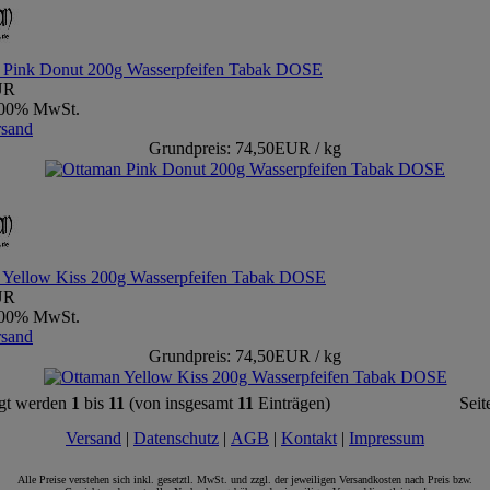
 Pink Donut 200g Wasserpfeifen Tabak DOSE
UR
9,00% MwSt.
rsand
Grundpreis: 74,50EUR / kg
 Yellow Kiss 200g Wasserpfeifen Tabak DOSE
UR
9,00% MwSt.
rsand
Grundpreis: 74,50EUR / kg
gt werden
1
bis
11
(von insgesamt
11
Einträgen)
Seit
Versand
|
Datenschutz
|
AGB
|
Kontakt
|
Impressum
Alle Preise verstehen sich inkl. gesetztl. MwSt. und zzgl. der jeweiligen Versandkosten nach Preis bzw.