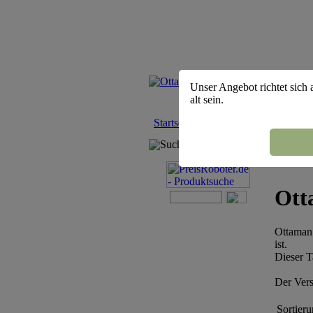
Unser Angebot richtet sich 
alt sein.
Startseite
::
Shisha Tabak
::
Ottaman
Suchmaschine
Ott
Ottaman 
ist.
Dieser T
Der Vers
Sortieru