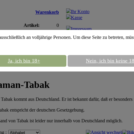
Ihr Konto
Warenkorb
Kasse
Artikel:
0
Impressum
Gesamt:
0,00EUR
AGB
ausschließlich an volljährige Personen. Um diese Seite zu betreten, mü
Ja, ich bin 18+
Nein, ich bin keine 1
Ott
aman-Tabak
Tabak kommt aus Deutschland. Er ist bekannt dafür, daß er besonders 
abak entspricht der deutschen Gesetzgebung.
and von Tabak ist leider nur innerhalb von Deutschland möglich.
ng :