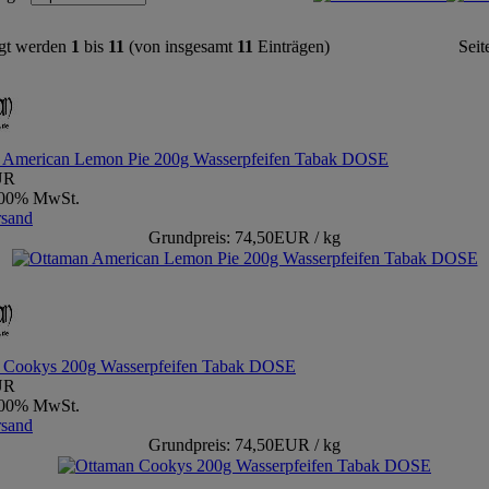
gt werden
1
bis
11
(von insgesamt
11
Einträgen)
Seit
 American Lemon Pie 200g Wasserpfeifen Tabak DOSE
UR
9,00% MwSt.
rsand
Grundpreis: 74,50EUR / kg
 Cookys 200g Wasserpfeifen Tabak DOSE
UR
9,00% MwSt.
rsand
Grundpreis: 74,50EUR / kg