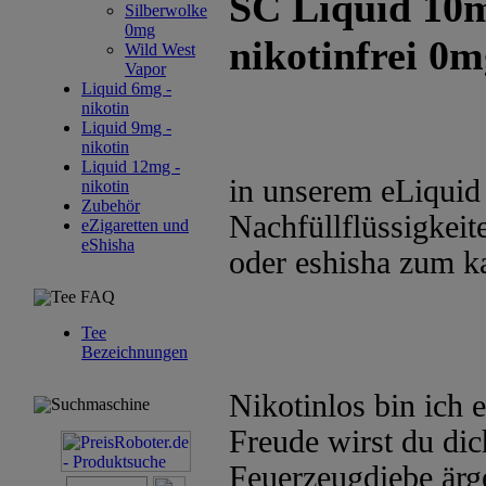
SC Liquid 10m
Silberwolke
0mg
nikotinfrei 0
Wild West
Vapor
Liquid 6mg -
nikotin
Liquid 9mg -
nikotin
Liquid 12mg -
in unserem eLiquid 
nikotin
Zubehör
Nachfüllflüssigkeite
eZigaretten und
eShisha
oder eshisha zum k
Tee FAQ
Tee
Bezeichnungen
Nikotinlos bin ich 
Suchmaschine
Freude wirst du dic
Feuerzeugdiebe ärg