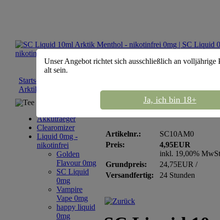
Unser Angebot richtet sich ausschließlich an volljährige
alt sein.
Startseite
::
Liquid 0mg - nikotinfrei
::
SC Liquid 0mg
::
SC Liqu
Arktik Menthol - nikotinfrei 0mg
Ja, ich bin 18+
Tee Sortiment
SC Liquid 10ml Arktik
Akkutraeger
Clearomizer
Artikelnr.:
SC10AM0
Liquid 0mg -
Preis:
4,95EUR
nikotinfrei
inkl. 19,00% MwS
Golden
Flavour 0mg
Grundpreis:
24,75EUR /
SC Liquid
Versandfertig:
24 Stunden
0mg
Vampire
Vape 0mg
happy liquid
0mg