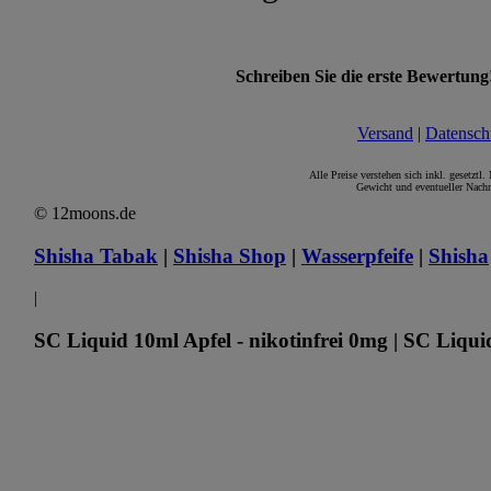
Schreiben Sie die erste Bewertung
Versand
|
Datensch
Alle Preise verstehen sich inkl. gesetztl
Gewicht und eventueller Nachn
© 12moons.de
Shisha Tabak
|
Shisha Shop
|
Wasserpfeife
|
Shisha
|
SC Liquid 10ml Apfel - nikotinfrei 0mg | SC Liqui