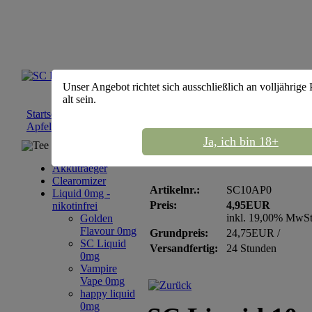
Unser Angebot richtet sich ausschließlich an volljährige
alt sein.
Startseite
::
Liquid 0mg - nikotinfrei
::
SC Liquid 0mg
::
SC Liqu
Apfel - nikotinfrei 0mg
Ja, ich bin 18+
Tee Sortiment
SC Liquid 10ml Apfel -
Akkutraeger
Clearomizer
Artikelnr.:
SC10AP0
Liquid 0mg -
Preis:
4,95EUR
nikotinfrei
inkl. 19,00% MwS
Golden
Flavour 0mg
Grundpreis:
24,75EUR /
SC Liquid
Versandfertig:
24 Stunden
0mg
Vampire
Vape 0mg
happy liquid
0mg