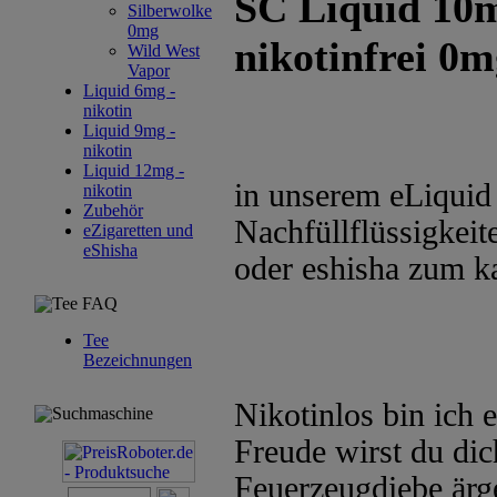
SC Liquid 10m
Silberwolke
0mg
nikotinfrei 0
Wild West
Vapor
Liquid 6mg -
nikotin
Liquid 9mg -
nikotin
Liquid 12mg -
in unserem eLiquid 
nikotin
Zubehör
Nachfüllflüssigkeite
eZigaretten und
eShisha
oder eshisha zum k
Tee FAQ
Tee
Bezeichnungen
Nikotinlos bin ich 
Suchmaschine
Freude wirst du dic
Feuerzeugdiebe ärg