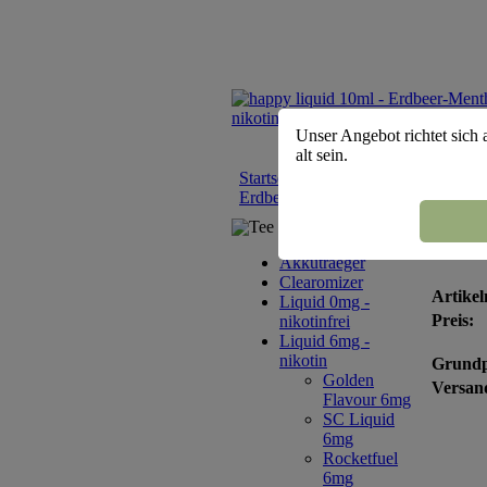
Unser Angebot richtet sich 
alt sein.
Startseite
::
Liquid 6mg - nikotin
::
h
Erdbeer-Menthol- nikotin 6mg
Tee Sortiment
happ
Akkutraeger
Clearomizer
Artikel
Liquid 0mg -
Preis:
nikotinfrei
Liquid 6mg -
nikotin
Grundp
Golden
Versand
Flavour 6mg
SC Liquid
6mg
Rocketfuel
6mg