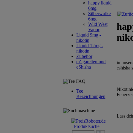
happy liquid
6mg
Silberwolke
6mg
hap
Wild West
Vapor
nik
Liquid 9mg -
nikotin
Liquid 12mg -
nikotin
Zubehör
eZigaretten und
in unser
eShisha
eshisha 
Tee FAQ
Nikotinl
Tee
Feuerzeu
Bezeichnungen
Suchmaschine
Lass dei