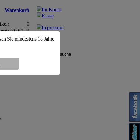
Ihr Konto
Warenkorb
Kasse
ikel:
0
Impressum
amt:
0,00EUR
AGB
ssen Sie mindestens 18 Jahre
8
6mg