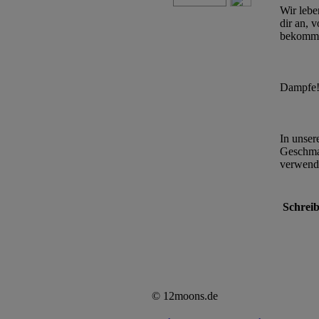
Wir lebe
dir an, 
bekommen
Dampfe
In unser
Geschmac
verwende
Schreib
© 12moons.de