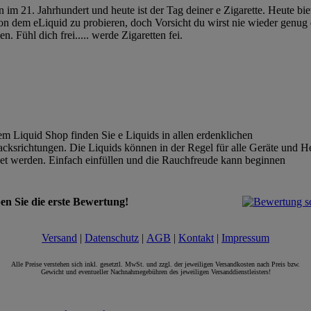
n im 21. Jahrhundert und heute ist der Tag deiner e Zigarette. Heute bie
von dem eLiquid zu probieren, doch Vorsicht du wirst nie wieder genug
. Fühl dich frei..... werde Zigaretten fei.
!
em Liquid Shop finden Sie e Liquids in allen erdenklichen
ksrichtungen. Die Liquids können in der Regel für alle Geräte und He
t werden. Einfach einfüllen und die Rauchfreude kann beginnen
en Sie die erste Bewertung!
Versand
|
Datenschutz
|
AGB
|
Kontakt
|
Impressum
Alle Preise verstehen sich inkl. gesetztl. MwSt. und zzgl. der jeweiligen Versandkosten nach Preis bzw.
Gewicht und eventueller Nachnahmegebühren des jeweiligen Versanddienstleisters!