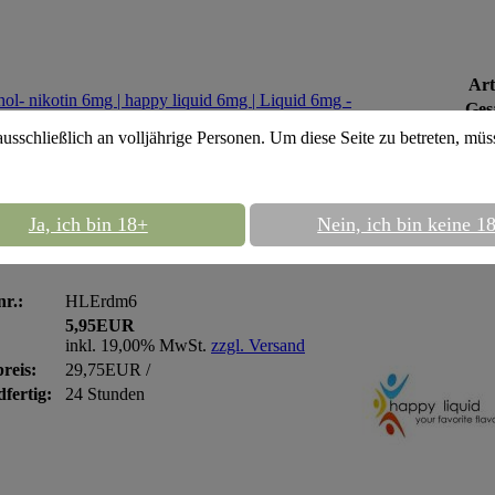
Art
Ges
ausschließlich an volljährige Personen. Um diese Seite zu betreten, mü
appy liquid 6mg
::
happy liquid 10ml -
Ja, ich bin 18+
Nein, ich bin keine 1
y liquid 10ml - Erdbeer-Menthol- nikotin 
nr.:
HLErdm6
5,95EUR
inkl. 19,00% MwSt.
zzgl. Versand
reis:
29,75EUR /
fertig:
24 Stunden