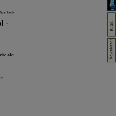
l -
ette oder
er