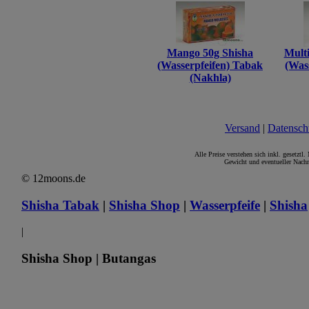
Mango 50g Shisha
Multi
(Wasserpfeifen) Tabak
(Was
(Nakhla)
Versand
|
Datensch
Alle Preise verstehen sich inkl. gesetztl
Gewicht und eventueller Nachn
© 12moons.de
Shisha Tabak
|
Shisha Shop
|
Wasserpfeife
|
Shisha
|
Shisha Shop | Butangas