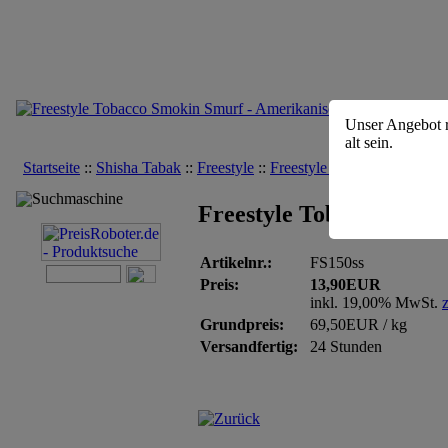
Unser Angebot ri
alt sein.
Startseite
::
Shisha Tabak
::
Freestyle
::
Freestyle Tobacco Smokin 
Suchmaschine
Freestyle Tobacco Smok
Artikelnr.:
FS150ss
Preis:
13,90EUR
inkl. 19,00% MwSt.
Grundpreis:
69,50EUR / kg
Versandfertig:
24 Stunden