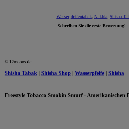
Wasserpfeifentabak
,
Nakhla
,
Shisha Ta
Schreiben Sie die erste Bewertung!
© 12moons.de
Shisha Tabak
|
Shisha Shop
|
Wasserpfeife
|
Shisha
|
Freestyle Tobacco Smokin Smurf - Amerikanischen B