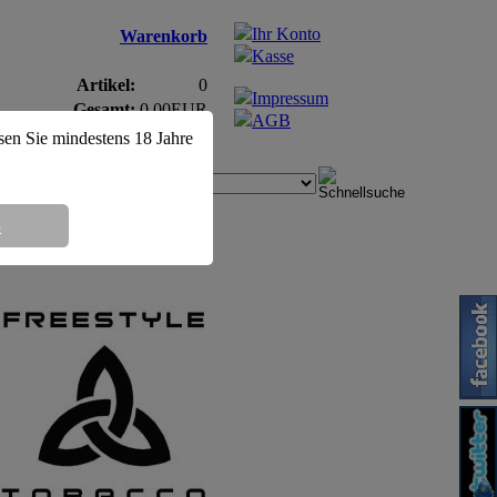
Ihr Konto
Warenkorb
Kasse
Artikel:
0
Impressum
Gesamt:
0,00EUR
AGB
ssen Sie mindestens 18 Jahre
8
k (Freestyle) DOSE