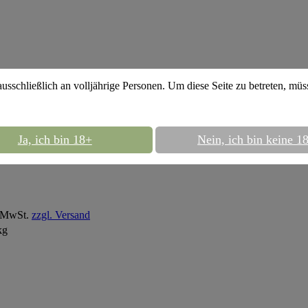
ausschließlich an volljährige Personen. Um diese Seite zu betreten, mü
Moondance - Spekulatius 150g Shisha Tabak (Freestyle)
Ja, ich bin 18+
Nein, ich bin keine 1
Moondance - Spekulatius 150g Shisha Taba
% MwSt.
zzgl. Versand
kg