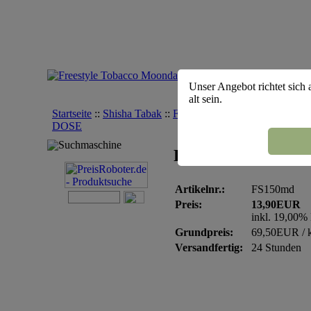
Unser Angebot richtet sich 
alt sein.
Startseite
::
Shisha Tabak
::
Freestyle
::
Freestyle Tobacco 
DOSE
Suchmaschine
Freestyle Tobacco 
Artikelnr.:
FS150md
Preis:
13,90EUR
inkl. 19,00
Grundpreis:
69,50EUR / 
Versandfertig:
24 Stunden