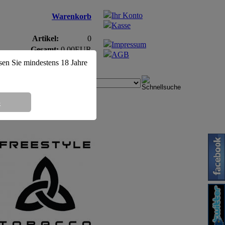
Ihr Konto
Warenkorb
Kasse
Artikel:
0
Impressum
Gesamt:
0,00EUR
AGB
ssen Sie mindestens 18 Jahre
8
 (Freestyle) DOSE