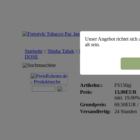
Unser Angebot richtet sich 
alt sein.
Startseite
::
Shisha Tabak
::
Freestyle
::
Freestyle Tobacco 
DOSE
Suchmaschine
Freestyle Tobacco
Artikelnr.:
FS150pj
Preis:
13,90EUR
inkl. 19,00
Grundpreis:
69,50EUR /
Versandfertig:
24 Stunden