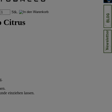
Stk.
 Citrus
g.
hen.
nde einziehen lassen.