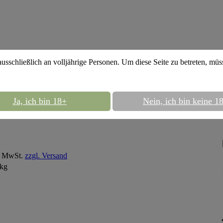
ausschließlich an volljährige Personen. Um diese Seite zu betreten, mü
Pac Jam - Mango Citrus 150g Shisha Tabak (Freestyle)
Ja, ich bin 18+
Nein, ich bin keine 1
 Pac Jam - Mango Citrus 150g Shisha Tabak
% MwSt.
zzgl. Versand
 kg