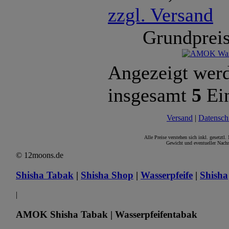
zzgl. Versand
Grundpreis
Angezeigt wer
insgesamt
5
Ein
Versand
|
Datensch
Alle Preise verstehen sich inkl. gesetztl
Gewicht und eventueller Nachn
© 12moons.de
Shisha Tabak
|
Shisha Shop
|
Wasserpfeife
|
Shisha
|
AMOK Shisha Tabak | Wasserpfeifentabak