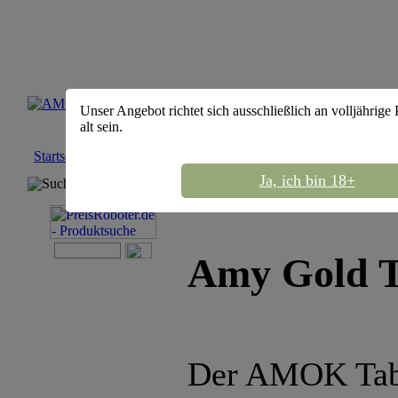
Unser Angebot richtet sich ausschließlich an volljährige
alt sein.
Startseite
::
Shisha Tabak
::
Amok Tobacco
Ja, ich bin 18+
Suchmaschine
Amy Gold 
Der AMOK Taba