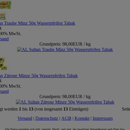
an Traube Minz 50g Wasserpfeifen Tabak
R
9,00% MwSt.
rsand
Grundpreis: 98,00EUR / kg
n Zitrone Minze 50g Wasserpfeifen Tabak
R
9,00% MwSt.
rsand
Grundpreis: 98,00EUR / kg
gt werden
1
bis
13
(von insgesamt
13
Einträgen)
Seit
Versand
|
Datenschutz
|
AGB
|
Kontakt
|
Impressum
Alle Preise verstehen sich inkl. gesetztl. MwSt. und zzgl. der jeweiligen Versandkosten nach Preis bzw.