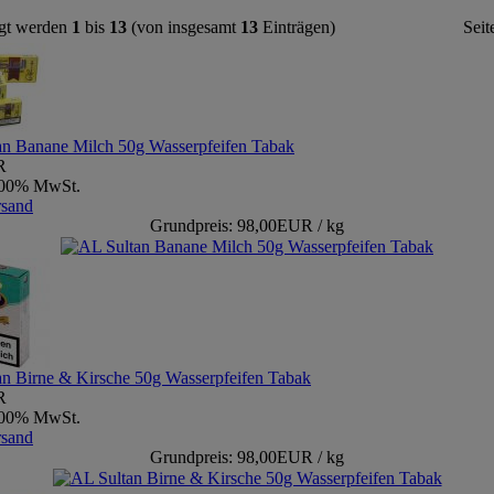
gt werden
1
bis
13
(von insgesamt
13
Einträgen)
Seit
an Banane Milch 50g Wasserpfeifen Tabak
R
9,00% MwSt.
rsand
Grundpreis: 98,00EUR / kg
an Birne & Kirsche 50g Wasserpfeifen Tabak
R
9,00% MwSt.
rsand
Grundpreis: 98,00EUR / kg