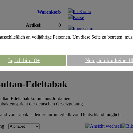
Ihr Konto
Warenkorb
Kasse
Artikel:
0
Impressum
Gesamt:
0,00EUR
AGB
ausschließlich an volljährige Personen. Um diese Seite zu betreten, mü
n
Ja, ich bin 18+
Nein, ich bin keine 1
Al Su
Sultan-Edeltabak
ultan Edeltabak kommt aus Jordanien.
abak entspricht der deutschen Gesetzgebung.
and von Tabak ist leider nur innerhalb von Deutschland möglich.
ng :