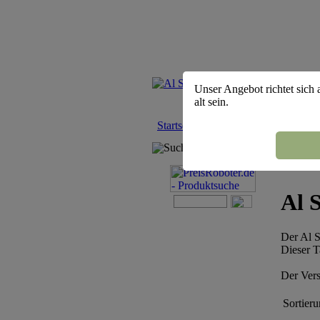
Unser Angebot richtet sich 
alt sein.
Startseite
::
Shisha Tabak
::
Al Sulta
Suchmaschine
Al 
Der Al S
Dieser T
Der Vers
Sortieru