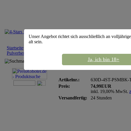
Unser Angebot richtet sich ausschließlich an volljähri
alt sein.
Startseite
::
Shishas
::
AMY Deluxe Shishas
::
4-Stars Shisha 630D
Pulverbeschichtet-black Transparent
Ja, ich bin 18+
Suchmaschine
4-Stars Shisha 630D Pul
Artikelnr.:
630D-4ST-PSMBK-
Preis:
74,99EUR
inkl. 19,00% MwSt.
Versandfertig:
24 Stunden