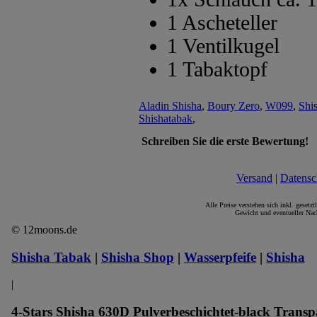
1 Ascheteller
1 Ventilkugel
1 Tabaktopf
Aladin Shisha
,
Boury Zero
,
W099
,
Shi
Shishatabak
,
Schreiben Sie die erste Bewertung!
Versand
|
Datensc
Alle Preise verstehen sich inkl. gesetz
Gewicht und eventueller Nac
© 12moons.de
Shisha Tabak
|
Shisha Shop
|
Wasserpfeife
|
Shisha
|
4-Stars Shisha 630D Pulverbeschichtet-black Transp