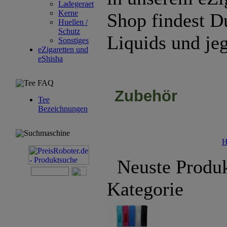
Ladegeraet
Kerne
Shop findest D
Huellen /
Schutz
Liquids und je
Sonstiges
eZigaretten und
eShisha
Tee FAQ
Zubehör
Tee
Bezeichnungen
Suchmaschine
H
Neuste Produk
Kategorie