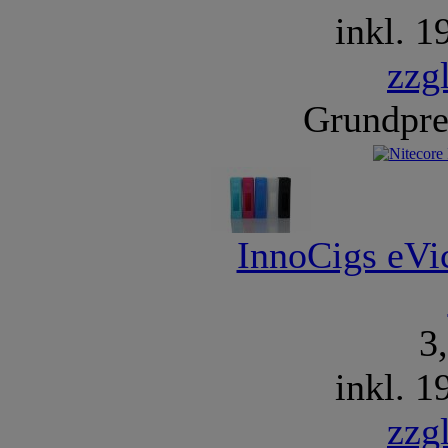
inkl. 
zzg
Grundpre
InnoCigs eVi
3
inkl. 
zzg