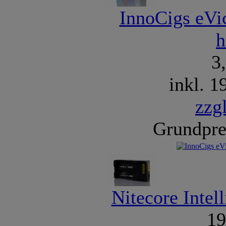
InnoCigs eVi
h
3
inkl. 
zzg
Grundpre
Nitecore Intel
1