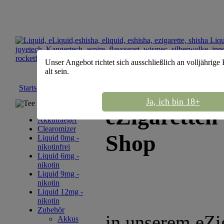
Unser Angebot richtet sich ausschließlich an volljährige
alt sein.
Startseite
::
Zubehör
Ja, ich bin 18+
Tee Sortiment
eZigaretten
Akkutraeger
Clearomizer
Shop
Liquid 0mg -
nikotinfrei
Liquid 6mg -
nikotin
Liquid 9mg -
nikotin
Liquid 12mg -
nikotin
Zubehör
in unserem eZi
Akkus