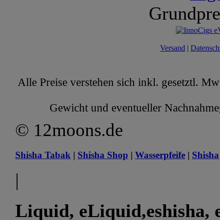
Grundpre
Versand
|
Datensch
Alle Preise verstehen sich inkl. gesetztl. M
Gewicht und eventueller Nachnahmege
© 12moons.de
Shisha Tabak
|
Shisha Shop
|
Wasserpfeife
|
Shisha
|
Liquid, eLiquid,eshisha, e