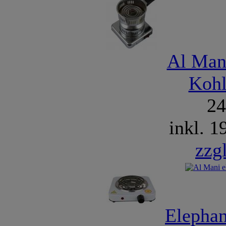
Al Mani
Kohl
2
inkl. 
zzg
Elephan