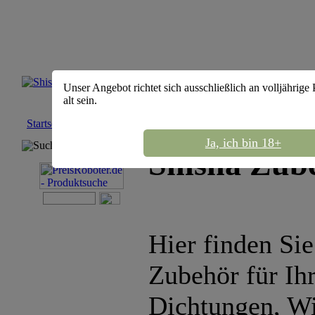
Unser Angebot richtet sich ausschließlich an volljährige
alt sein.
Startseite
::
Shisha Zubehör
Ja, ich bin 18+
Suchmaschine
Shisha Zub
Hier finden Si
Zubehör für Ihr
Dichtungen, Wi