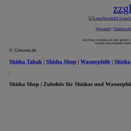
zzg
Versand
|
Datensch
Alle Preise verstehen sich inkl. gesetztl
Gewicht und eventueller Nachn
© 12moons.de
Shisha Tabak
|
Shisha Shop
|
Wasserpfeife
|
Shisha
|
Shisha Shop | Zubehör für Shishas und Wasserpfei