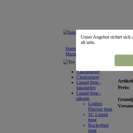
Unser Angebot richtet sich 
alt sein.
Startseite
::
Liquid 6mg - nikotin
::
h
Maracuja - nikotin 6mg
Tee Sortiment
happ
Akkutraeger
Clearomizer
Artikel
Liquid 0mg -
Preis:
nikotinfrei
Liquid 6mg -
nikotin
Grundp
Golden
Versand
Flavour 6mg
SC Liquid
6mg
Rocketfuel
6mg