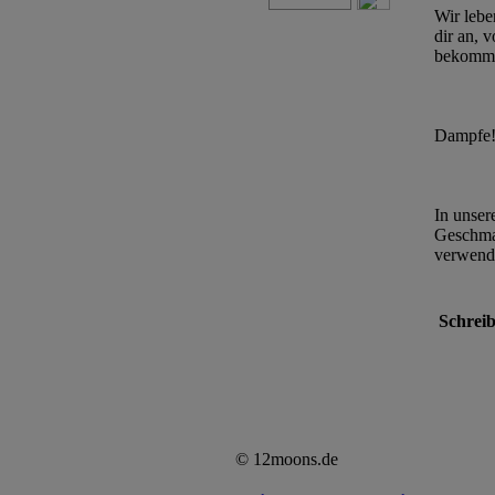
Wir lebe
dir an, 
bekommen
Dampfe
In unser
Geschmac
verwende
Schreib
© 12moons.de