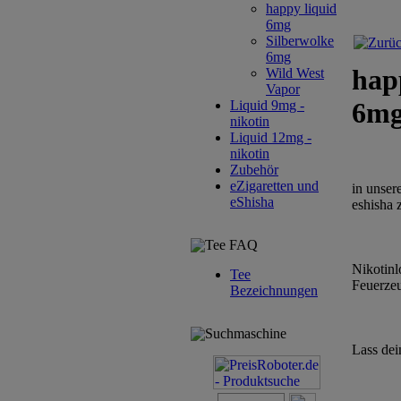
happy liquid
6mg
Silberwolke
6mg
hap
Wild West
Vapor
6m
Liquid 9mg -
nikotin
Liquid 12mg -
nikotin
Zubehör
eZigaretten und
in unser
eShisha
eshisha 
Tee FAQ
Nikotinl
Tee
Feuerzeu
Bezeichnungen
Suchmaschine
Lass dei