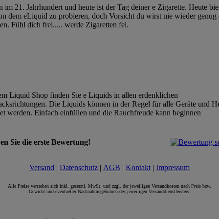
n im 21. Jahrhundert und heute ist der Tag deiner e Zigarette. Heute bie
von dem eLiquid zu probieren, doch Vorsicht du wirst nie wieder genug
. Fühl dich frei..... werde Zigaretten fei.
!
em Liquid Shop finden Sie e Liquids in allen erdenklichen
ksrichtungen. Die Liquids können in der Regel für alle Geräte und He
t werden. Einfach einfüllen und die Rauchfreude kann beginnen
en Sie die erste Bewertung!
Versand
|
Datenschutz
|
AGB
|
Kontakt
|
Impressum
Alle Preise verstehen sich inkl. gesetztl. MwSt. und zzgl. der jeweiligen Versandkosten nach Preis bzw.
Gewicht und eventueller Nachnahmegebühren des jeweiligen Versanddienstleisters!