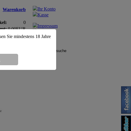
Ihr Konto
Warenkorb
Kasse
kel:
0
Impressum
mt:
0,00EUR
AGB
ssen Sie mindestens 18 Jahre
8