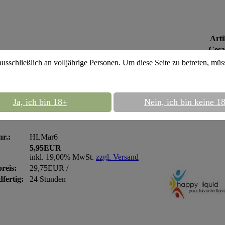
Arti
Gesa
ausschließlich an volljährige Personen. Um diese Seite zu betreten, mü
appy liquid 6mg
::
happy liquid 10ml -
Ja, ich bin 18+
Nein, ich bin keine 1
y liquid 10ml - Maracuja - nikotin 6mg
nr.:
HLMar6
5,95EUR
inkl. 19,00% MwSt.
zzgl. Versand
reis:
29,75EUR /
fertig:
24 Stunden