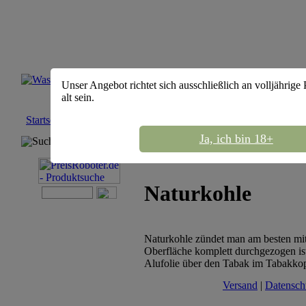
Unser Angebot richtet sich ausschließlich an volljährige
alt sein.
Startseite
::
Shisha Kohle
::
Naturkohle
Ja, ich bin 18+
Suchmaschine
Naturkohle
Naturkohle zündet man am besten mi
Oberfläche komplett durchgezogen ist
Alufolie über den Tabak im Tabakkop
Versand
|
Datensch