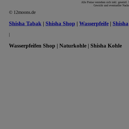
Alle Preise verstehen sich inkl. gesetztl
Gewicht und eventueller Nachn
© 12moons.de
Shisha Tabak
|
Shisha Shop
|
Wasserpfeife
|
Shisha
|
Wasserpfeifen Shop | Naturkohle | Shisha Kohle